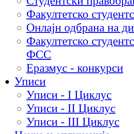
Студентски правобра
Факултетско студент
Онлајн одбрана на д
Факултетско студент
ФСС
Еразмус - конкурси
Уписи
Уписи - I Циклус
Уписи - II Циклус
Уписи - III Циклус