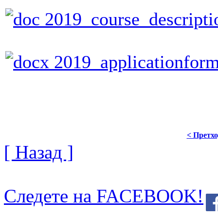
2019_course_descripti
2019_applicationfor
< Претх
[ Назад ]
Следете на FACEBOOK!