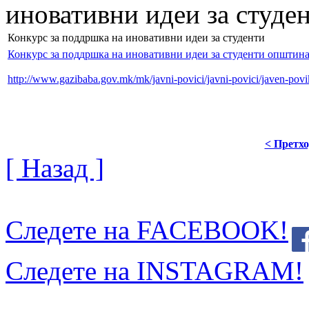
иновативни идеи за студе
Конкурс за поддршка на иновативни идеи за студенти
Конкурс за поддршка на иновативни идеи за студенти општина
http://www.gazibaba.gov.mk/mk/javni-povici/javni-povici/javen-povik
< Претх
[ Назад ]
Следете на FACEBOOK!
Следете на INSTAGRAM!