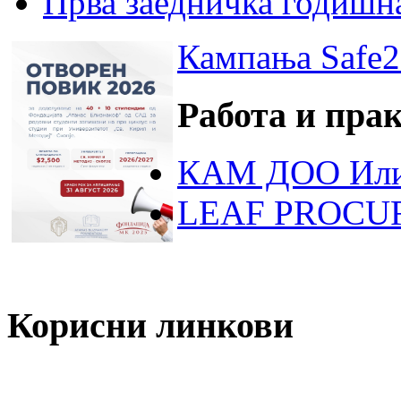
Прва заедничка годишн
Кампања Safe2
Работа и пра
КАМ ДОО Или
LEAF PROCU
Корисни линкови