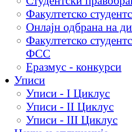
Студентски правобра
Факултетско студент
Онлајн одбрана на д
Факултетско студент
ФСС
Еразмус - конкурси
Уписи
Уписи - I Циклус
Уписи - II Циклус
Уписи - III Циклус