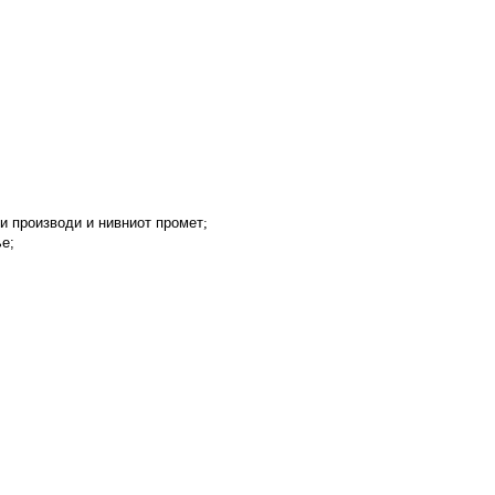
ки
производи
и
нивниот
промет
;
ње
;