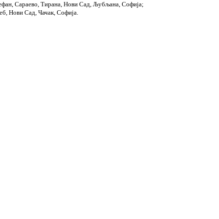
ефан, Сараево, Тирана, Нови Сад, Љубљана, Софија;
еб, Нови Сад, Чачак, Софија.