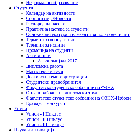
Неформално образование
Студенти
Календар на активности
Соопштенија/Новости
Распоред на часови
Практична настава за студенти
Основна литература и елементи за полагање испит
Термини за консултации
Термини за испити
Промоција на студенти
Активности
Агрономијада 2017
Дипломска работа
Магистерски теми
Докторски теми и дисертации
Студентски правобранител
Факултетско студентско собрание на ФЗНХ
Онлајн одбрана на дипломски труд
Факултетско студентско собрание на ФЗНХ-Избор
Еразмус - конкурси
Уписи
Уписи - I Циклус
Уписи - II Циклус
Уписи - III Циклус
Наука и апликација