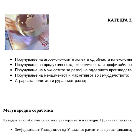
КАТЕДРА
З
Проучување
на
агроекономските
аспекти
од
областа
на
економи
Проучување
на
продуктивноста
,
економичноста
и
профитабилно
Проучување
на
можностите
за
развој
на
одделното
производств
Проучување
на
менаџментот
и
маркетингот
во
земјоделството
;
Аграрната
политика
и
руралниот
развој
.
Меѓународна
соработка
Катедрата соработува со повеќе универзитети и катедри. Од нив поблиска с
Земјоделскиот Универзитет од Упсала, во рамките на проект финансир