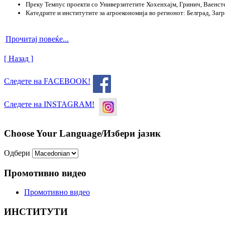
Преку Темпус проекти со Универзитетите Хохенхајм, Гринич, Ваенст
Kатедрите и институтите за агроекономија во регионот: Белград, Загр
Прочитај повеќе...
[ Назад ]
Следете на FACEBOOK!
Следете на INSTAGRAM!
Choose Your Language/Избери јазик
Одбери
Промотивно видео
Промотивно видео
ИНСТИТУТИ