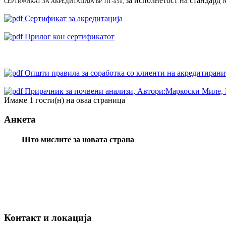
за исполнетост на стандард
СЕРТИФИКАТ ЗА АКРЕДИТАЦИЈА БР. ЛТ-о5о,
Сертификат за акредитација
Прилог кон сертификатот
Oпшти правила за соработка со клиенти на акредитиранит
Прирачник за почвени анализи, Автори:Маркоски Миле, 
Имаме 1 гости(н) на оваа страница
Анкета
Што мислите за новата страна
Контакт и локација