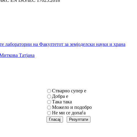
 MKC EN ISO/IEC 17025:2018
е лаборатории на Факултетот за земјоделски науки и храна
Миткова Татјана
Стварно супер е
Добра е
Така така
Можело и подобро
Не ми се допаѓа