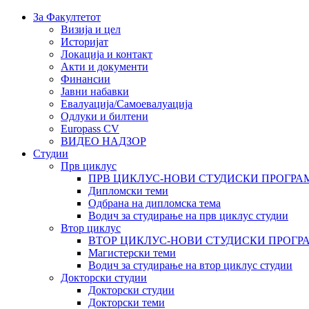
За Факултетот
Визија и цел
Историјат
Локација и контакт
Акти и документи
Финансии
Јавни набавки
Евалуација/Самоевалуација
Одлуки и билтени
Europass CV
ВИДЕО НАДЗОР
Студии
Прв циклус
ПРВ ЦИКЛУС-НОВИ СТУДИСКИ ПРОГРА
Дипломски теми
Одбрана на дипломска тема
Водич за студирање на прв циклус студии
Втор циклус
ВТОР ЦИКЛУС-НОВИ СТУДИСКИ ПРОГР
Магистерски теми
Водич за студирање на втор циклус студии
Докторски студии
Докторски студии
Докторски теми