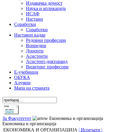
Издавачка дејност
Наука и апликација
ИСАФ
Настани
Соработки
Соработки
Наставен кадар
Редовни професори
Вонредни
Доценти
Асистенти
Асистент-докторанд
Визитинг професори
Е-учебници
ОБУКА
Алумни
Мапа на страната
За Факултетот
Економика и организација
Економика и организација
ЕКОНОМИКА И ОРГАНИЗАЦИЈА
| Испечати |