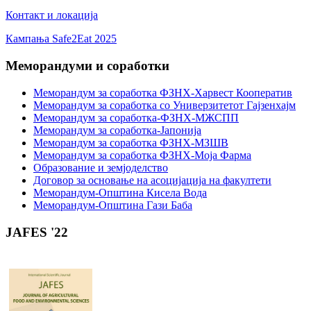
Контакт и локација
Кампања Safe2Eat 2025
Меморандуми и соработки
Меморандум за соработка ФЗНХ-Харвест Кооператив
Меморандум за соработка со Универзитетот Гајзенхајм
Меморандум за соработка-ФЗНХ-МЖСПП
Меморандум за соработка-Јапонија
Меморандум за соработка ФЗНХ-МЗШВ
Меморандум за соработка ФЗНХ-Моја Фарма
Образование и земјоделство
Договор за основање на асоцијација на факултети
Меморандум-Општина Кисела Вода
Меморандум-Општина Гази Баба
JAFES '22