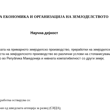
А
ЕКОНОМИКА
И
ОРГАНИЗАЦИЈА
НА
ЗЕМЈОДЕЛСТВОТО
Научна
дејност
ката
на
примарното
земјоделско
производство
,
преработки
на
земјоделс
ста
на
земјоделското
производство
во
различни
услови
на
стопанисува
о
во
Република
Македонија
и
нивната
компатибилност
со
други
земји
;
оработка остварува со:
ан од шведската агенција за развој (СИДА);