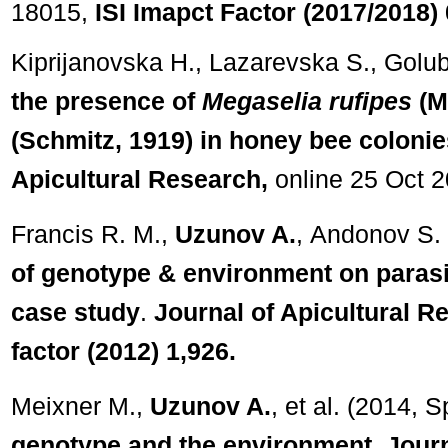
18015,
ISI Imapct Factor (2017/2018) 
Kiprijanovska H., Lazarevska S., Golu
the presence
of
Megaselia rufipes
(M
(Schmitz, 1919) in honey bee colonie
Apicultural Research,
online 25 Oct 
Francis R. M.,
Uzunov A.
,
Andonov S.
of genotype & environment on parasit
case study
.
Journal of Apicultural R
factor (2012) 1,926.
Meixner M.,
Uzunov A.
, et al. (2014, 
genotype and the environment. Journ