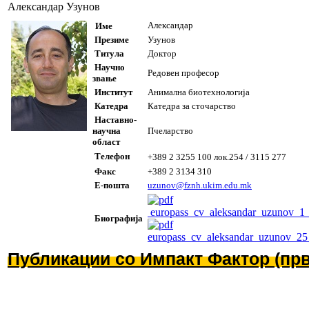
Александар Узунов
Александар
Име
Презиме
Узунов
Титула
Доктор
Научно
Редовен професор
звање
Институт
Анимална биотехнологија
Катедра
Катедра за сточарство
Наставно-
научна
Пчеларство
област
Телефон
+389 2 3
255 100
лок.254 /
3115 277
Факс
+389 2 3134 310
Е-пошта
uzunov@fznh.ukim.edu.mk
europass_cv_aleksandar_uzunov_
Биографија
europass_cv_aleksandar_uzunov_2
Публикации со Импакт Фактор (прв