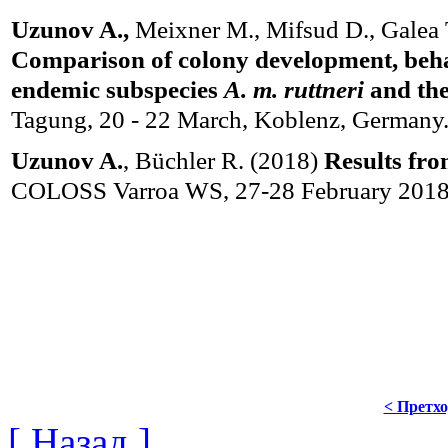
Uzunov A.,
Meixner M., Mifsud D., Galea 
Comparison of colony development, behav
endemic subspecies
A. m. ruttneri
and the
Tagung, 20 - 22 March, Koblenz, Germany
Uzunov A.
, Büchler R. (2018)
Results fro
COLOSS Varroa WS, 27-28 February 2018, 
< Претх
[ Назад ]