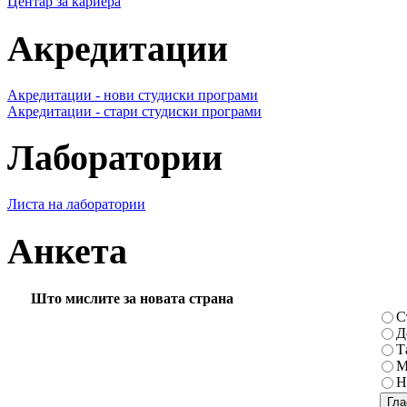
Центар за кариера
Акредитации
Акредитации - нови студиски програми
Акредитации - стари студиски програми
Лаборатории
Листа на лаборатории
Анкета
Што мислите за новата страна
С
Д
Т
М
Н