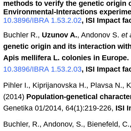
methods to verify the genetic origin
Environmental-Interactions experimen
10.3896/IBRA 1.53.2.02
, ISI Impact fa
Buchler R.,
Uzunov A.
, Andonov S.
et 
genetic origin and its interaction wit
Apis mellifera L. colonies in Europe.
10.3896/IBRA 1.53.2.03
, ISI Impact fa
Pihler I., Kiprijanovska H., Plavsa N., 
(2014)
Population-genetical character
Genetika 01/2014, 64(1):219-226,
ISI 
Buchler, R., Andonov, S., Bienefeld, C.,