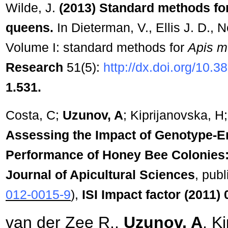
Wilde, J.
(2013) Standard methods for
queens.
In Dieterman, V., Ellis J. D
Volume I: standard methods for
Apis me
Research
51(5):
http://dx.doi.org/10.
1.531.
Costa, C;
Uzunov, A
; Kiprijanovska, H;
Assessing the Impact of Genotype-En
Performance of Honey Bee Colonies: 
Journal of Apicultural Sciences
, pub
012-0015-9
),
ISI Impact factor (2011) 
van der Zee R.,
Uzunov. A
, K