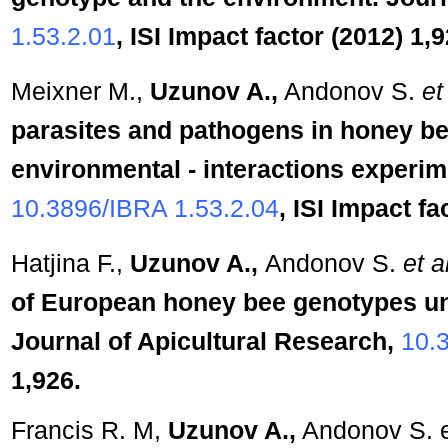
1.53.2.01
, ISI Impact factor (2012) 1,9
Meixner M.,
Uzunov A.,
Andonov S.
et
parasites and pathogens in honey be
environmental - interactions experim
10.3896/IBRA 1.53.2.04
, ISI Impact fa
Hatjina F.,
Uzunov A.,
Andonov S.
et al
of European honey bee genotypes und
Journal of Apicultural Research,
10.
1,926.
Francis R. M,
Uzunov A.,
Andonov S. et