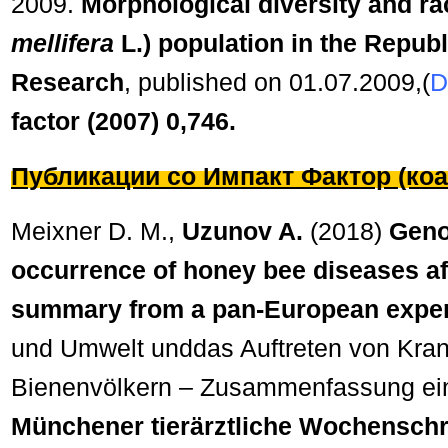
2009.
Morphological diversity and ra
mellifera
L.) population in the Republ
Research
, published on
01
.07.
2009
,
(
D
factor
(2007) 0,746.
Публикации со Импакт Фактор (коа
Meixner D. M.,
Uzunov A.
(2018)
Geno
occurrence of honey bee diseases aff
summary from a pan-European expe
und Umwelt unddas Auftreten von Kran
Bienenvölkern – Zusammenfassung ei
Münchener tierärztliche Wochenschri