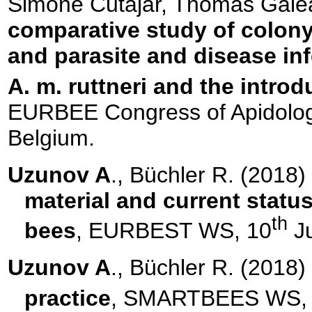
Simone Cutajar, Thomas Gale
comparative study of colon
and parasite and disease in
A. m. ruttneri and the introd
EURBEE Congress of Apidolog
Belgium.
Uzunov A
., B
üchler R. (2018)
material and current statu
th
bees
, EURBEST WS, 10
Ju
Uzunov A
., B
üchler R. (2018)
practice
, SMARTBEES WS,