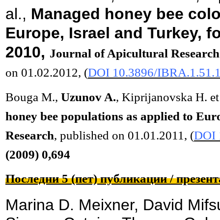
al.,
Managed honey bee colon
Europe, Israel and Turkey, f
2010,
Journal of Apicultural Research
on
01
.02.
20
12,
(
DOI
10.3896/IBRA.1.51.1
Bouga M.,
Uzunov A.
, Kiprijanovska H. et
honey bee populations as applied to Eur
Research
, published on
01
.01.
20
11,
(
DOI
(200
9
) 0,
694
Последни 5 (пет) публикации / презен
Marina D. Meixner, David Mif