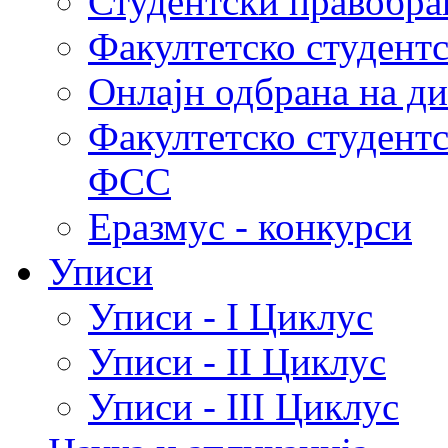
Студентски правобра
Факултетско студент
Онлајн одбрана на д
Факултетско студент
ФСС
Еразмус - конкурси
Уписи
Уписи - I Циклус
Уписи - II Циклус
Уписи - III Циклус