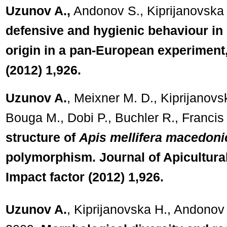
Uzunov A.,
Andonov S., Kiprijanovska
defensive and hygienic behaviour in 
origin in a pan-European experiment
(2012) 1,926.
Uzunov A.
, Meixner M. D., Kiprijanovs
Bouga M., Dobi P., Buchler R., Francis
structure of
Apis mellifera macedon
polymorphism. Journal of Apicultur
Impact factor (2012) 1,926.
Uzunov A.
,
Kiprijanovska H., Andonov