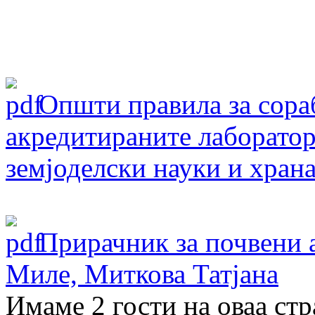
Oпшти правила за сораб
акредитираните лаборатор
земјоделски науки и хран
Прирачник за почвени 
Миле, Миткова Татјана
Имаме 2 гости на оваа ст