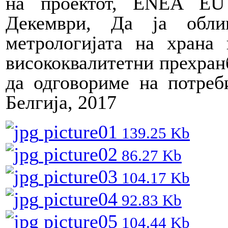
на проектот,
ENEA EU L
Декември, Да ја обли
метрологијата на храна 
висококвалитетни прехранб
да одговориме на потреб
Белгија, 2017
picture01
139.25 Kb
picture02
86.27 Kb
picture03
104.17 Kb
picture04
92.83 Kb
picture05
104.44 Kb