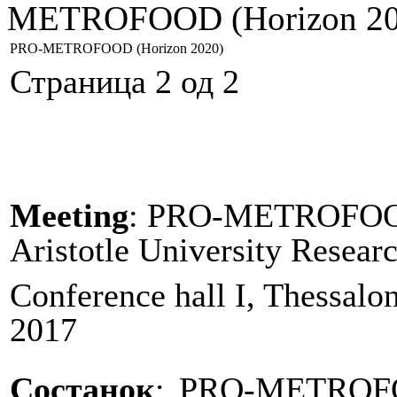
METROFOOD (Horizon 20
PRO-METROFOOD (Horizon 2020)
Страница 2 од 2
Meeting
: PRO
-
METROFOO
Aristotle University Resea
Conference hall I, Thessalon
2017
Состанок
:
PRO
-
METROF