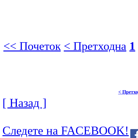
<< Почеток
< Претходна
1
< Претх
[ Назад ]
Следете на FACEBOOK!