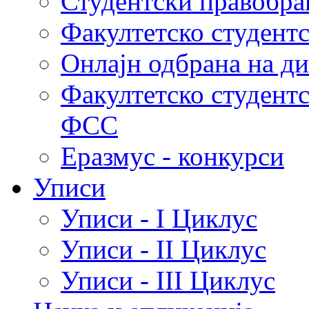
Студентски правобра
Факултетско студент
Онлајн одбрана на д
Факултетско студент
ФСС
Еразмус - конкурси
Уписи
Уписи - I Циклус
Уписи - II Циклус
Уписи - III Циклус