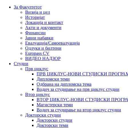
За Факултетот
Визија и цел
Историјат
Локација и контакт
Акти и документи
Финансии
Јавни набавки
Евалуација/Самоевалуација
Одлуки и билтени
Europass CV
ВИДЕО НАДЗОР
Студии
Прв циклус
ПРВ ЦИКЛУС-НОВИ СТУДИСКИ ПРОГРА
Дипломски теми
Одбрана на дипломска тема
Водич за студирање на прв циклус студии
Втор циклус
ВТОР ЦИКЛУС-НОВИ СТУДИСКИ ПРОГР
Магистерски теми
Водич за студирање на втор циклус студии
Докторски студии
Докторски студии
Докторски теми