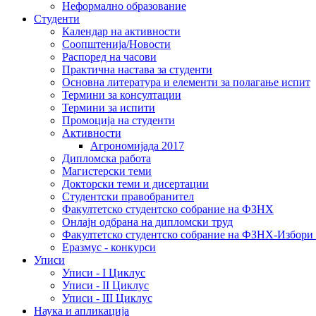
Неформално образование
Студенти
Календар на активности
Соопштенија/Новости
Распоред на часови
Практична настава за студенти
Основна литература и елементи за полагање испит
Термини за консултации
Термини за испити
Промоција на студенти
Активности
Агрономијада 2017
Дипломска работа
Магистерски теми
Докторски теми и дисертации
Студентски правобранител
Факултетско студентско собрание на ФЗНХ
Онлајн одбрана на дипломски труд
Факултетско студентско собрание на ФЗНХ-Избор
Еразмус - конкурси
Уписи
Уписи - I Циклус
Уписи - II Циклус
Уписи - III Циклус
Наука и апликација