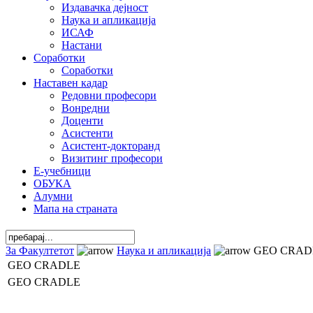
Издавачка дејност
Наука и апликација
ИСАФ
Настани
Соработки
Соработки
Наставен кадар
Редовни професори
Вонредни
Доценти
Асистенти
Асистент-докторанд
Визитинг професори
Е-учебници
ОБУКА
Алумни
Мапа на страната
За Факултетот
Наука и апликација
GEO CRAD
GEO CRADLE
GEO CRADLE