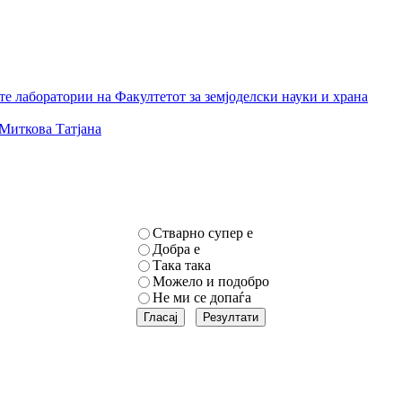
е лаборатории на Факултетот за земјоделски науки и храна
Миткова Татјана
Стварно супер е
Добра е
Така така
Можело и подобро
Не ми се допаѓа