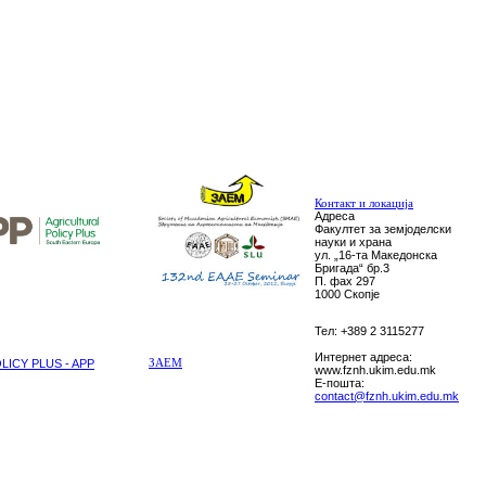
Контакт и локација
Адреса
Факултет за земјоделски
науки и храна
ул. „16-та Македонска
Бригада“ бр.3
П. фах 297
1000 Скопје
Тел: +389 2 3115277
Интернет адреса:
ICY PLUS - APP
ЗАЕМ
www.fznh.ukim.edu.mk
E-пошта:
contact@fznh.ukim.edu.mk