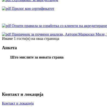
Прилог кон сертификатот
Oпшти правила за соработка со клиенти на акредитиранит
Прирачник за почвени анализи, Автори:Маркоски Миле, 
Имаме 1 гости(н) на оваа страница
Анкета
Што мислите за новата страна
Контакт и локација
Контакт и локација