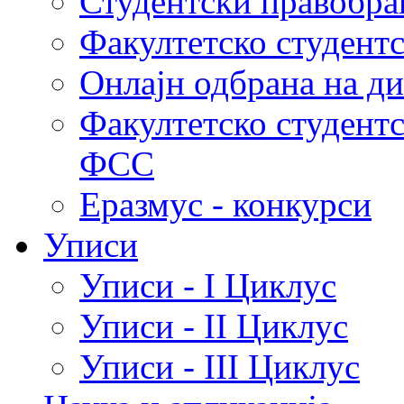
Студентски правобра
Факултетско студент
Онлајн одбрана на д
Факултетско студент
ФСС
Еразмус - конкурси
Уписи
Уписи - I Циклус
Уписи - II Циклус
Уписи - III Циклус