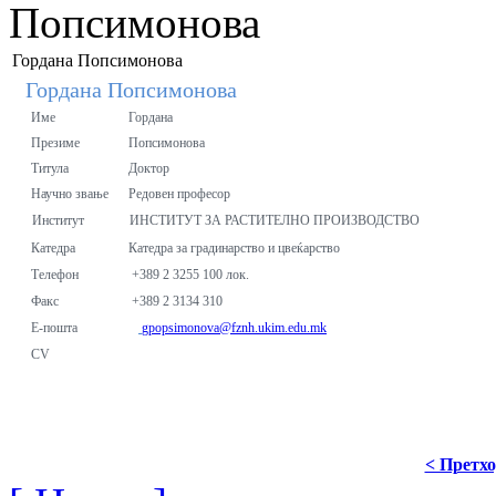
Попсимонова
Гордана Попсимонова
Гордана Попсимонова
Име
Гордана
Презиме
Попсимонова
Титула
Доктор
Научно звање
Редовен професор
Институт
ИНСТИТУТ ЗА РАСТИТЕЛНО ПРОИЗВОДСТВО
Катедра
Катедра за градинарство и цвеќарство
Телефон
+389 2 3255 100 лок.
Факс
+389 2 3134 310
Е-пошта
gpopsimonova@fznh.ukim.edu.mk
CV
< Претх