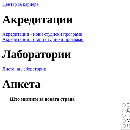
Центар за кариера
Акредитации
Акредитации - нови студиски програми
Акредитации - стари студиски програми
Лаборатории
Листа на лаборатории
Анкета
Што мислите за новата страна
С
Д
Т
М
Н