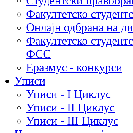
Студентски правобра
Факултетско студент
Онлајн одбрана на д
Факултетско студент
ФСС
Еразмус - конкурси
Уписи
Уписи - I Циклус
Уписи - II Циклус
Уписи - III Циклус