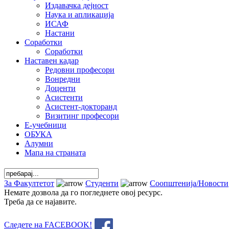
Издавачка дејност
Наука и апликација
ИСАФ
Настани
Соработки
Соработки
Наставен кадар
Редовни професори
Вонредни
Доценти
Асистенти
Асистент-докторанд
Визитинг професори
Е-учебници
ОБУКА
Алумни
Мапа на страната
За Факултетот
Студенти
Соопштенија/Новости
Немате дозвола да го погледнете овој ресурс.
Треба да се најавите.
Следете на FACEBOOK!