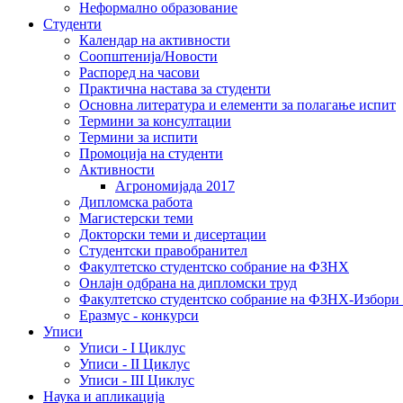
Неформално образование
Студенти
Календар на активности
Соопштенија/Новости
Распоред на часови
Практична настава за студенти
Основна литература и елементи за полагање испит
Термини за консултации
Термини за испити
Промоција на студенти
Активности
Агрономијада 2017
Дипломска работа
Магистерски теми
Докторски теми и дисертации
Студентски правобранител
Факултетско студентско собрание на ФЗНХ
Онлајн одбрана на дипломски труд
Факултетско студентско собрание на ФЗНХ-Избор
Еразмус - конкурси
Уписи
Уписи - I Циклус
Уписи - II Циклус
Уписи - III Циклус
Наука и апликација