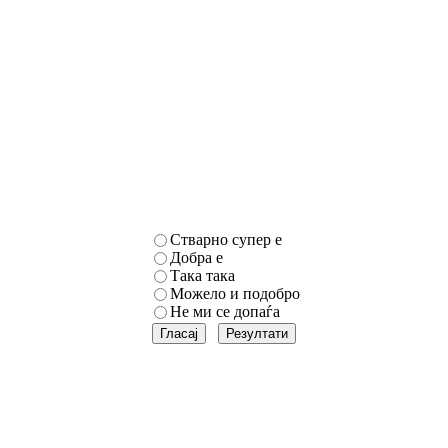
Стварно супер е
Добра е
Така така
Можело и подобро
Не ми се допаѓа