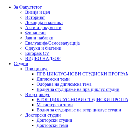
За Факултетот
Визија и цел
Историјат
Локација и контакт
Акти и документи
Финансии
Јавни набавки
Евалуација/Самоевалуација
Одлуки и билтени
Europass CV
ВИДЕО НАДЗОР
Студии
Прв циклус
ПРВ ЦИКЛУС-НОВИ СТУДИСКИ ПРОГРА
Дипломски теми
Одбрана на дипломска тема
Водич за студирање на прв циклус студии
Втор циклус
ВТОР ЦИКЛУС-НОВИ СТУДИСКИ ПРОГР
Магистерски теми
Водич за студирање на втор циклус студии
Докторски студии
Докторски студии
Докторски теми