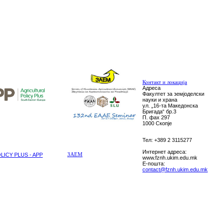
Контакт и локација
Адреса
Факултет за земјоделски
науки и храна
ул. „16-та Македонска
Бригада“ бр.3
П. фах 297
1000 Скопје
Тел: +389 2 3115277
Интернет адреса:
ICY PLUS - APP
ЗАЕМ
www.fznh.ukim.edu.mk
E-пошта:
contact@fznh.ukim.edu.mk