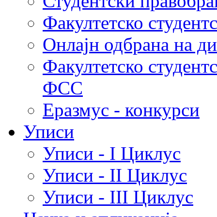
Студентски правобра
Факултетско студент
Онлајн одбрана на д
Факултетско студент
ФСС
Еразмус - конкурси
Уписи
Уписи - I Циклус
Уписи - II Циклус
Уписи - III Циклус