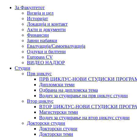
За Факултетот
Визија и цел
Историјат
Локација и контакт
Акти и документи
Финансии
Јавни набавки
Евалуација/Самоевалуација
Одлуки и билтени
Europass CV
ВИДЕО НАДЗОР
Студии
Прв циклус
ПРВ ЦИКЛУС-НОВИ СТУДИСКИ ПРОГРА
Дипломски теми
Одбрана на дипломска тема
Водич за студирање на прв циклус студии
Втор циклус
ВТОР ЦИКЛУС-НОВИ СТУДИСКИ ПРОГР
Магистерски теми
Водич за студирање на втор циклус студии
Докторски студии
Докторски студии
Докторски теми