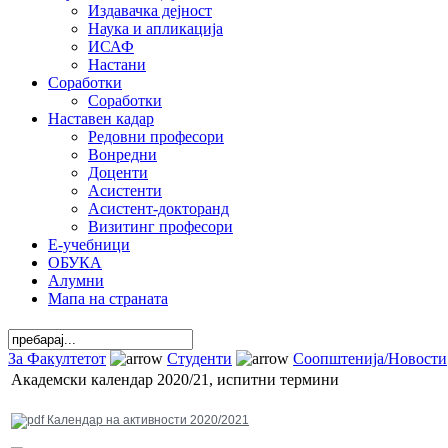
Издавачка дејност
Наука и апликација
ИСАФ
Настани
Соработки
Соработки
Наставен кадар
Редовни професори
Вонредни
Доценти
Асистенти
Асистент-докторанд
Визитинг професори
Е-учебници
ОБУКА
Алумни
Мапа на страната
За Факултетот
Студенти
Соопштенија/Новости
Академски календар 2020/21, испитни термини
Календар на активности 2020/2021