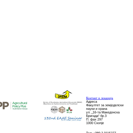
Контакт и локација
Адреса
Факултет за земјоделски
науки и храна
ул. „16-та Македонска
Бригада“ бр.3
П. фах 297
1000 Скопје
Тел: +389 2 3115277