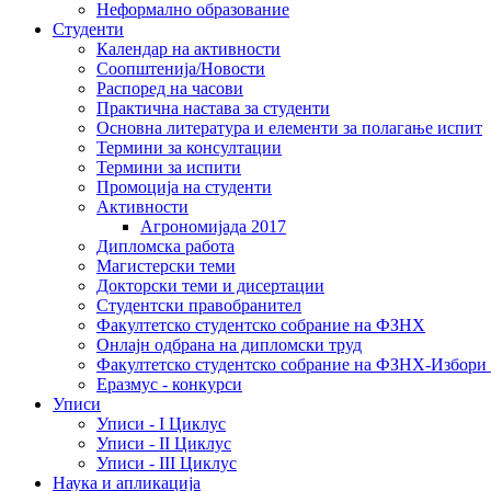
Неформално образование
Студенти
Календар на активности
Соопштенија/Новости
Распоред на часови
Практична настава за студенти
Основна литература и елементи за полагање испит
Термини за консултации
Термини за испити
Промоција на студенти
Активности
Агрономијада 2017
Дипломска работа
Магистерски теми
Докторски теми и дисертации
Студентски правобранител
Факултетско студентско собрание на ФЗНХ
Онлајн одбрана на дипломски труд
Факултетско студентско собрание на ФЗНХ-Избор
Еразмус - конкурси
Уписи
Уписи - I Циклус
Уписи - II Циклус
Уписи - III Циклус
Наука и апликација