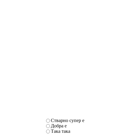
Стварно супер е
Добра е
Така така