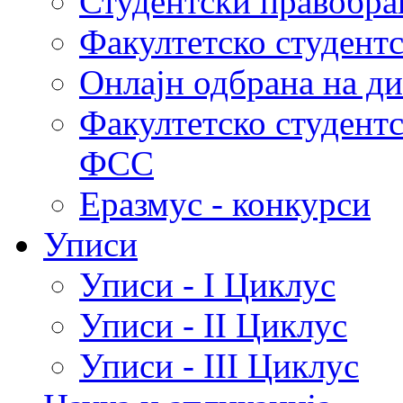
Студентски правобра
Факултетско студент
Онлајн одбрана на д
Факултетско студент
ФСС
Еразмус - конкурси
Уписи
Уписи - I Циклус
Уписи - II Циклус
Уписи - III Циклус