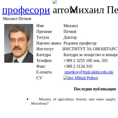
професори
Михаил Пе
Михаил Петков
Име
Михаил
Презиме
Петков
Титула
Доктор
Научно звање
Редовен професор
Институт
ИНСТИТУТ ЗА ОВОШТАРС
Катедра
Катедра за лозарство и винар
Телефон
+389 2 3255 100 лок. 201
Факс
+389 2 3134 310
Е-пошта
mpetkov@fznh.ukim.edu.mk
CV
Mihail Petkov
Последни публикации
Ministry of agriculture, forestry and water supply:
Macedonia
"