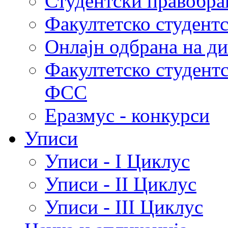
Студентски правобра
Факултетско студент
Онлајн одбрана на д
Факултетско студент
ФСС
Еразмус - конкурси
Уписи
Уписи - I Циклус
Уписи - II Циклус
Уписи - III Циклус