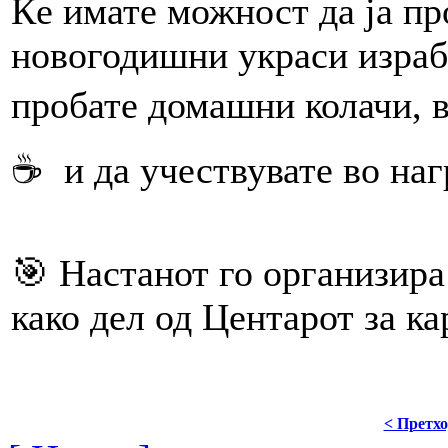
Ќе имате можност да ја пр
новогодишни украси израб
пробате домашни колачи, в
☕️ и да учествувате во
🎯 Настанот го организир
како дел од Центарот за к
< Претх