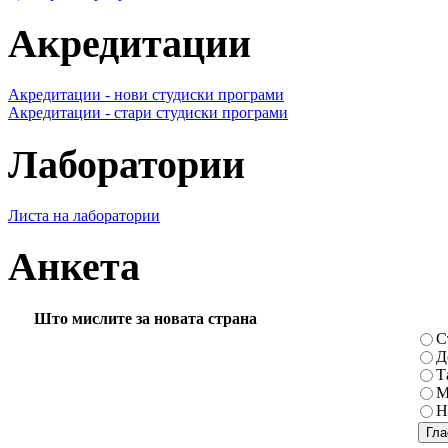
Акредитации
Акредитации - нови студиски програми
Акредитации - стари студиски програми
Лаборатории
Листа на лаборатории
Анкета
Што мислите за новата страна
С
Д
Т
М
Н