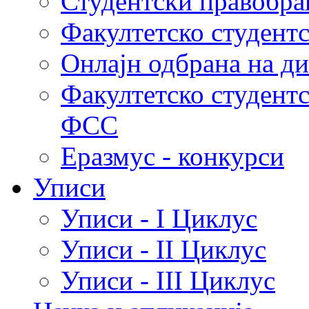
Студентски правобра
Факултетско студент
Онлајн одбрана на д
Факултетско студент
ФСС
Еразмус - конкурси
Уписи
Уписи - I Циклус
Уписи - II Циклус
Уписи - III Циклус