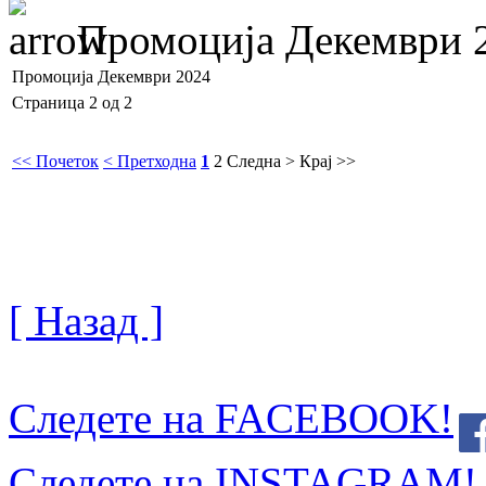
Промоција Декември 
Промоција Декември 2024
Страница 2 од 2
<< Почеток
< Претходна
1
2
Следна >
Крај >>
[ Назад ]
Следете на FACEBOOK!
Следете на INSTAGRAM!