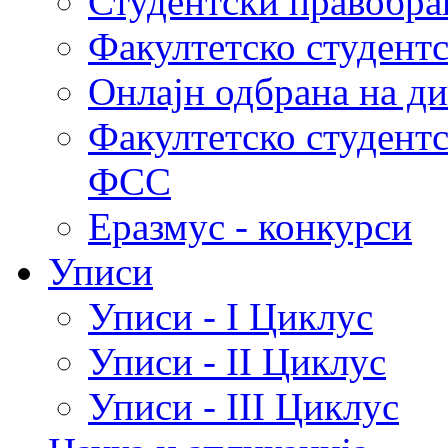
Студентски правобра
Факултетско студент
Онлајн одбрана на д
Факултетско студент
ФСС
Еразмус - конкурси
Уписи
Уписи - I Циклус
Уписи - II Циклус
Уписи - III Циклус