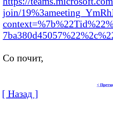
https://teams.microsoft.com
join/19%3ameeting_Ym
context=%7b%22Tid%22%3
7ba380d45057%22%2c%22
Со почит,
< Претх
[ Назад ]