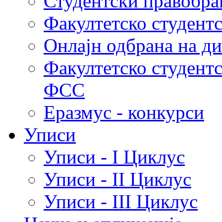
Студентски правобра
Факултетско студент
Онлајн одбрана на д
Факултетско студент
ФСС
Еразмус - конкурси
Уписи
Уписи - I Циклус
Уписи - II Циклус
Уписи - III Циклус