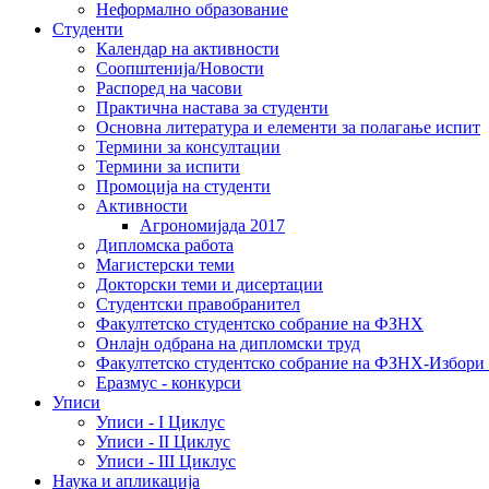
Неформално образование
Студенти
Календар на активности
Соопштенија/Новости
Распоред на часови
Практична настава за студенти
Основна литература и елементи за полагање испит
Термини за консултации
Термини за испити
Промоција на студенти
Активности
Агрономијада 2017
Дипломска работа
Магистерски теми
Докторски теми и дисертации
Студентски правобранител
Факултетско студентско собрание на ФЗНХ
Онлајн одбрана на дипломски труд
Факултетско студентско собрание на ФЗНХ-Избор
Еразмус - конкурси
Уписи
Уписи - I Циклус
Уписи - II Циклус
Уписи - III Циклус
Наука и апликација