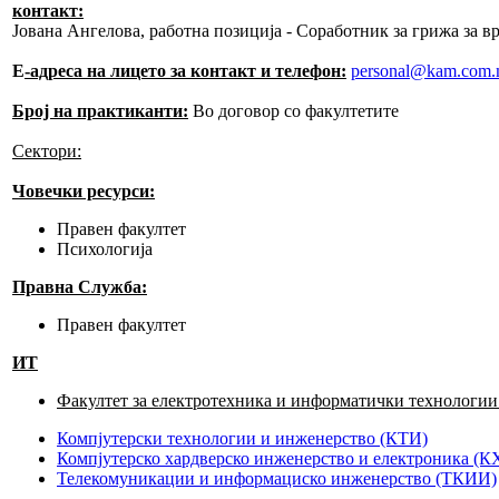
контакт:
Јована Ангелова, работна позиција - Соработник за грижа за в
Е
-адреса на лицето за контакт и телефон:
personal@kam.com
Број на практиканти
:
Во договор со факултетите
Сектори:
Човечки ресурси:
Правен факултет
Психологија
Правна Служба:
Правен факултет
ИТ
Факултет за електротехника и информатички технологии
Компјутерски технологии и инженерство (КТИ)
Компјутерско хардверско инженерство и електроника (
Телекомуникации и информациско инженерство (ТКИИ)