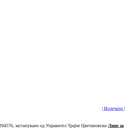
| Испечати |
5294576, застапувано од Управител Трајче Цветановски
Лице за