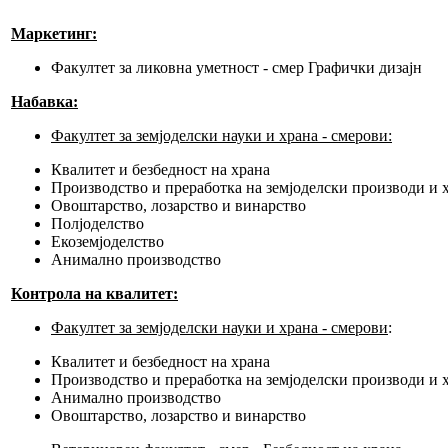
Маркетинг:
Факултет за ликовна уметност - смер Графички дизајн
Набавка:
Факултет за земјоделски науки и храна - смерови:
Квалитет и безбедност на храна
Производство и преработка на земјоделски производи и 
Овоштарство, лозарство и винарство
Полјоделство
Екоземјоделство
Анимално производство
Контрола на квалитет:
Факултет за земјоделски науки и храна - смерови
:
Квалитет и безбедност на храна
Производство и преработка на земјоделски производи и 
Анимално производство
Овоштарство, лозарство и винарство