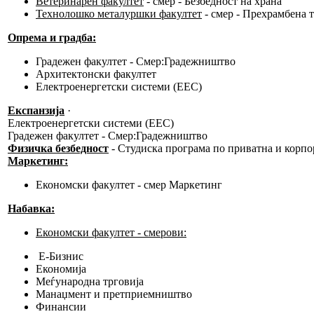
Ветеринарен факултет
- смер - Безбедност на храна
Технолошко металуршки факултет
- смер - Прехрамбена 
Опрема и градба:
Градежен факултет - Смер:Градежништво
Архитектонски факултет
Електроенергетски системи (ЕЕС)
Експанзија
·
Електроенергетски системи (ЕЕС)
Градежен факултет - Смер:Градежништво
Физичка безбедност
- Студиска програма по приватна и корпо
Маркетинг:
Економски факултет - смер Маркетинг
Набавка:
Економски факултет - смерови:
Е-Бизнис
Економија
Меѓународна трговија
Манаџмент и претприемништво
Финансии