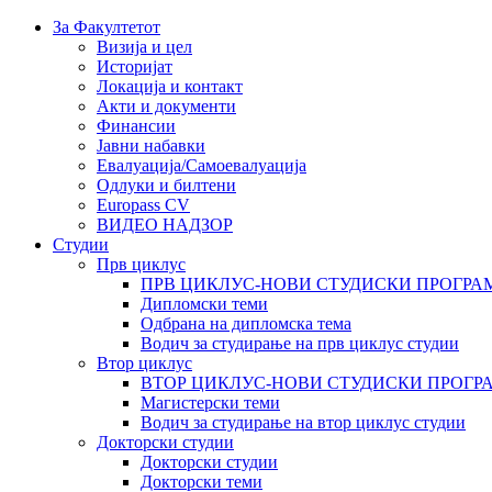
За Факултетот
Визија и цел
Историјат
Локација и контакт
Акти и документи
Финансии
Јавни набавки
Евалуација/Самоевалуација
Одлуки и билтени
Europass CV
ВИДЕО НАДЗОР
Студии
Прв циклус
ПРВ ЦИКЛУС-НОВИ СТУДИСКИ ПРОГРА
Дипломски теми
Одбрана на дипломска тема
Водич за студирање на прв циклус студии
Втор циклус
ВТОР ЦИКЛУС-НОВИ СТУДИСКИ ПРОГР
Магистерски теми
Водич за студирање на втор циклус студии
Докторски студии
Докторски студии
Докторски теми