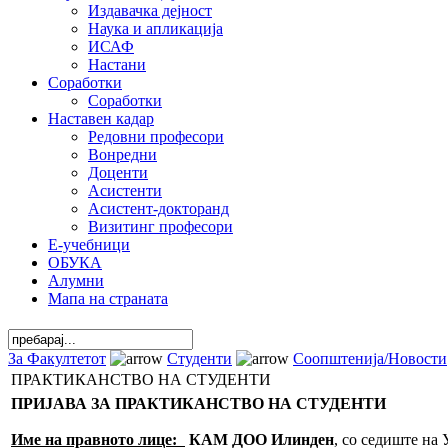
Издавачка дејност
Наука и апликација
ИСАФ
Настани
Соработки
Соработки
Наставен кадар
Редовни професори
Вонредни
Доценти
Асистенти
Асистент-докторанд
Визитинг професори
Е-учебници
ОБУКА
Алумни
Мапа на страната
За Факултетот
Студенти
Соопштенија/Новости
ПРАКТИКАНСТВО НА СТУДЕНТИ
ПРИЈАВА ЗА ПРАКТИКАНСТВО НА СТУДЕНТИ
Име на правното лице:
КАМ ДОО Илинден
, со седиште на