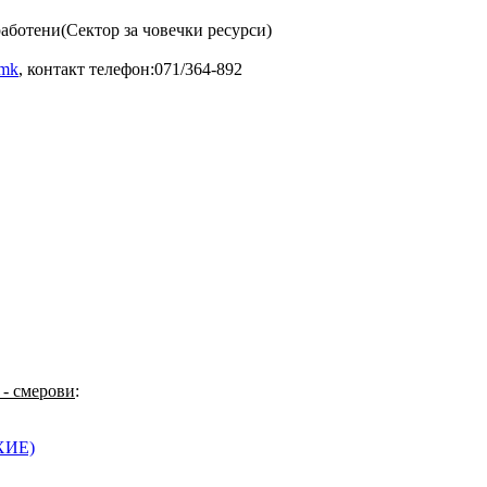
работени(Сектор за човечки ресурси)
.mk
, контакт телефон:071/364-892
 - смерови
:
КХИЕ)