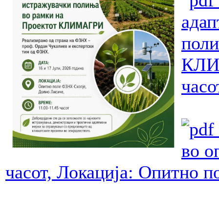
адап
поли
КЛИМ
часо
во о
часот, Локација: Опитно п