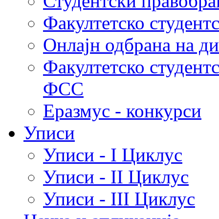
Студентски правобра
Факултетско студент
Онлајн одбрана на д
Факултетско студент
ФСС
Еразмус - конкурси
Уписи
Уписи - I Циклус
Уписи - II Циклус
Уписи - III Циклус