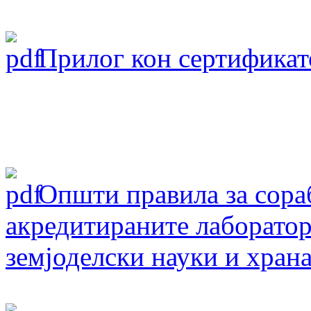
Прилог кон сертификат
Oпшти правила за сораб
акредитираните лаборатор
земјоделски науки и хран