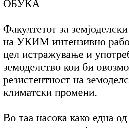
ОБУКА
Факултетот за земјоделски
на УКИМ интензивно рабо
цел истражување и употре
земоделство кои би овозм
резистентност на земоделс
климатски промени.
Во таа насока како една од