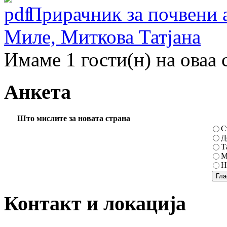
Прирачник за почвени 
Миле, Миткова Татјана
Имаме 1 гости(н) на оваа 
Анкета
Што мислите за новата страна
С
Д
Т
М
Н
Контакт и локација