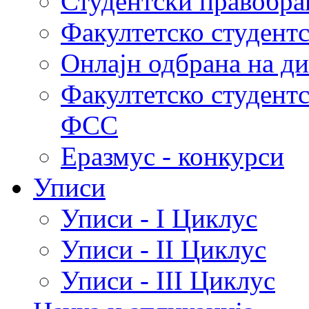
Студентски правобра
Факултетско студент
Онлајн одбрана на д
Факултетско студент
ФСС
Еразмус - конкурси
Уписи
Уписи - I Циклус
Уписи - II Циклус
Уписи - III Циклус