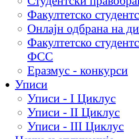
Студентски правобра
Факултетско студент
Онлајн одбрана на д
Факултетско студент
ФСС
Еразмус - конкурси
Уписи
Уписи - I Циклус
Уписи - II Циклус
Уписи - III Циклус