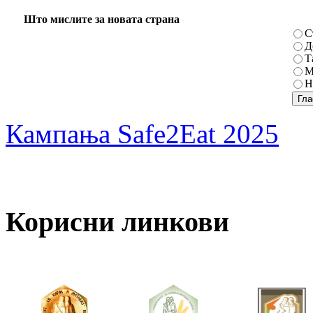
Што мислите за новата страна
С
Д
Т
М
Н
Кампања Safe2Eat 2025
Корисни линкови