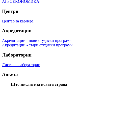
АГРОЕКОНОМИКА
Центри
Центар за кариера
Акредитации
Акредитации - нови студиски програми
Акредитации - стари студиски програми
Лаборатории
Листа на лаборатории
Анкета
Што мислите за новата страна