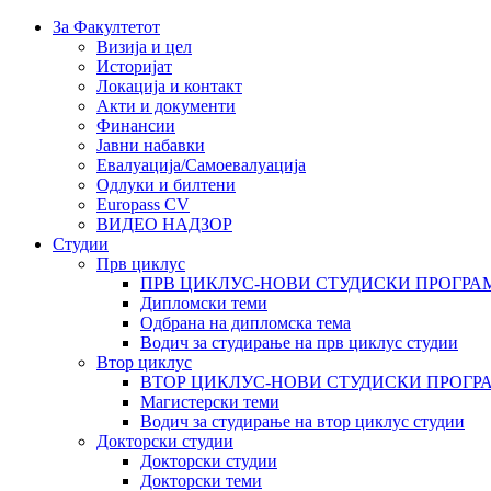
За Факултетот
Визија и цел
Историјат
Локација и контакт
Акти и документи
Финансии
Јавни набавки
Евалуација/Самоевалуација
Одлуки и билтени
Europass CV
ВИДЕО НАДЗОР
Студии
Прв циклус
ПРВ ЦИКЛУС-НОВИ СТУДИСКИ ПРОГРА
Дипломски теми
Одбрана на дипломска тема
Водич за студирање на прв циклус студии
Втор циклус
ВТОР ЦИКЛУС-НОВИ СТУДИСКИ ПРОГР
Магистерски теми
Водич за студирање на втор циклус студии
Докторски студии
Докторски студии
Докторски теми