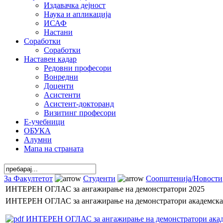
Издавачка дејност
Наука и апликација
ИСАФ
Настани
Соработки
Соработки
Наставен кадар
Редовни професори
Вонредни
Доценти
Асистенти
Асистент-докторанд
Визитинг професори
Е-учебници
ОБУКА
Алумни
Мапа на страната
За Факултетот
Студенти
Соопштенија/Новости
ИНТЕРЕН ОГЛАС за ангажирање на демонстратори 2025
ИНТЕРЕН ОГЛАС за ангажирање на демонстратори академска 
ИНТЕРЕН ОГЛАС за ангажирање на демонстратори акаде