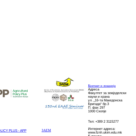
Контакт и локација
Адреса
Факултет за земјоделски
науки и храна
ул. „16-та Македонска
Бригада“ бр.3
П. фах 297
1000 Скопје
Тел: +389 2 3115277
Интернет адреса:
ICY PLUS - APP
ЗАЕМ
www.fznh.ukim.edu.mk
E-пошта: