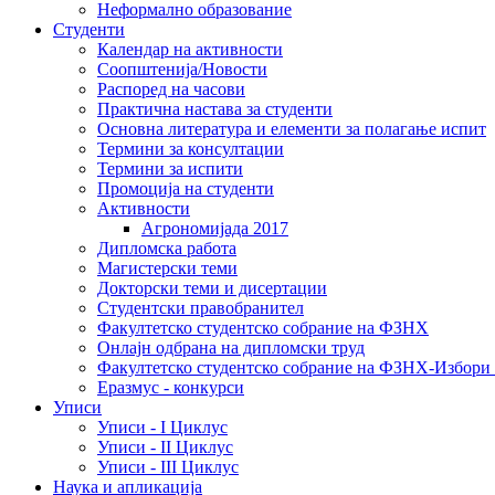
Неформално образование
Студенти
Календар на активности
Соопштенија/Новости
Распоред на часови
Практична настава за студенти
Основна литература и елементи за полагање испит
Термини за консултации
Термини за испити
Промоција на студенти
Активности
Агрономијада 2017
Дипломска работа
Магистерски теми
Докторски теми и дисертации
Студентски правобранител
Факултетско студентско собрание на ФЗНХ
Онлајн одбрана на дипломски труд
Факултетско студентско собрание на ФЗНХ-Избор
Еразмус - конкурси
Уписи
Уписи - I Циклус
Уписи - II Циклус
Уписи - III Циклус
Наука и апликација