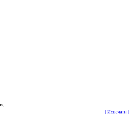
25
| Испечати |