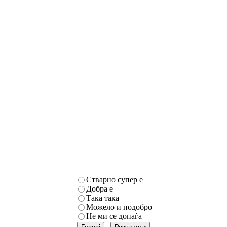
Стварно супер е
Добра е
Така така
Можело и подобро
Не ми се допаѓа