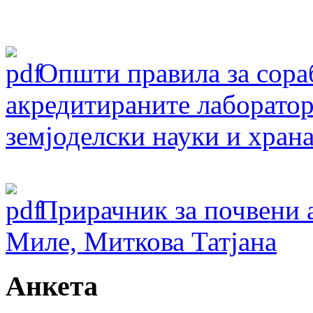
Oпшти правила за сораб
акредитираните лаборатор
земјоделски науки и хран
Прирачник за почвени 
Миле, Миткова Татјана
Анкета