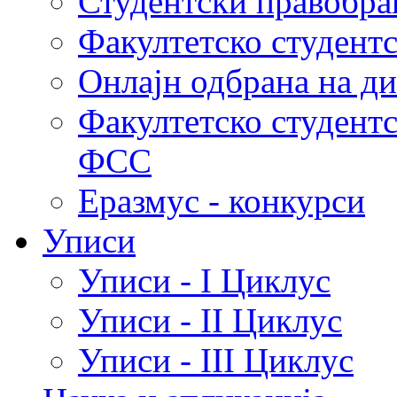
Студентски правобра
Факултетско студент
Онлајн одбрана на д
Факултетско студент
ФСС
Еразмус - конкурси
Уписи
Уписи - I Циклус
Уписи - II Циклус
Уписи - III Циклус