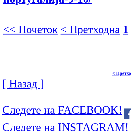
<< Почеток
< Претходна
1
< Претх
[ Назад ]
Следете на FACEBOOK!
Следете на INSTAGRAM!