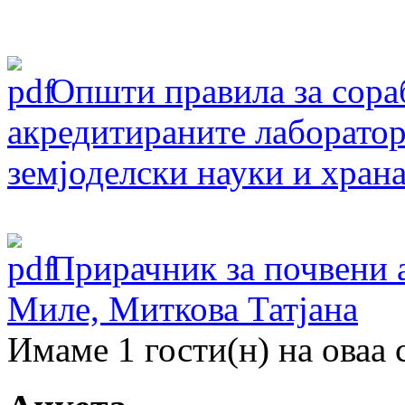
Oпшти правила за сораб
акредитираните лаборатор
земјоделски науки и хран
Прирачник за почвени 
Миле, Миткова Татјана
Имаме 1 гости(н) на оваа 