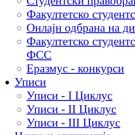
Студентски правобра
Факултетско студент
Онлајн одбрана на д
Факултетско студент
ФСС
Еразмус - конкурси
Уписи
Уписи - I Циклус
Уписи - II Циклус
Уписи - III Циклус