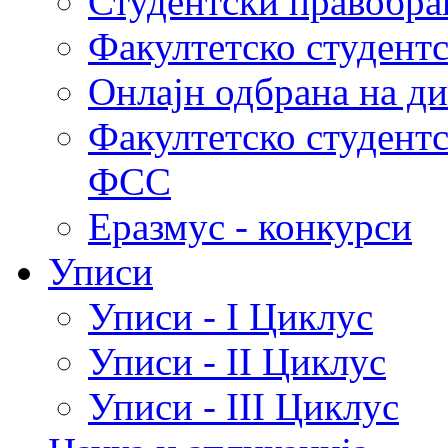
Студентски правобра
Факултетско студент
Онлајн одбрана на д
Факултетско студент
ФСС
Еразмус - конкурси
Уписи
Уписи - I Циклус
Уписи - II Циклус
Уписи - III Циклус