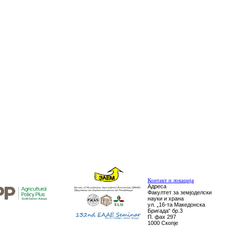
Контакт и локација
Адреса
Факултет за земјоделски
науки и храна
ул. „16-та Македонска
Бригада“ бр.3
П. фах 297
1000 Скопје