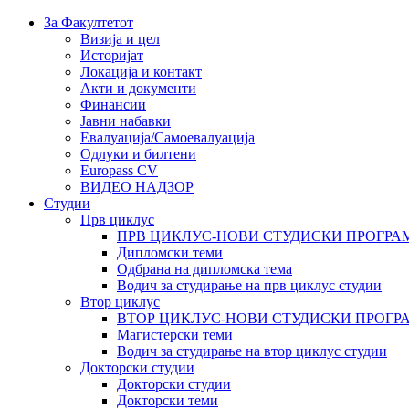
За Факултетот
Визија и цел
Историјат
Локација и контакт
Акти и документи
Финансии
Јавни набавки
Евалуација/Самоевалуација
Одлуки и билтени
Europass CV
ВИДЕО НАДЗОР
Студии
Прв циклус
ПРВ ЦИКЛУС-НОВИ СТУДИСКИ ПРОГРА
Дипломски теми
Одбрана на дипломска тема
Водич за студирање на прв циклус студии
Втор циклус
ВТОР ЦИКЛУС-НОВИ СТУДИСКИ ПРОГР
Магистерски теми
Водич за студирање на втор циклус студии
Докторски студии
Докторски студии
Докторски теми