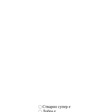
Стварно супер е
Добра е