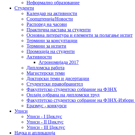
Неформално образование
Студенти
Календар на активности
Соопштенија/Новости
Распоред на часови
Практична настава за студенти
Основна литература и елементи за полагање испит
Термини за консултации
Термини за испити
Промоција на студенти
Активности
Агрономијада 2017
Дипломска работа
Магистерски теми
Докторски теми и дисертации
Студентски правобранител
Факултетско студентско собрание на ФЗНХ
Онлајн одбрана на дипломски труд
Факултетско студентско собрание на ФЗНХ-Избор
Еразмус - конкурси
Уписи
Уписи - I Циклус
Уписи - II Циклус
Уписи - III Циклус
Наука и апликација