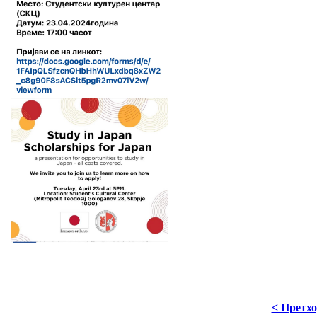
< Претх