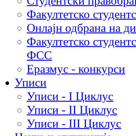
Студентски правобра
Факултетско студент
Онлајн одбрана на д
Факултетско студент
ФСС
Еразмус - конкурси
Уписи
Уписи - I Циклус
Уписи - II Циклус
Уписи - III Циклус