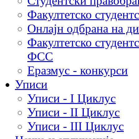
Студентски правобра
Факултетско студент
Онлајн одбрана на д
Факултетско студент
ФСС
Еразмус - конкурси
Уписи
Уписи - I Циклус
Уписи - II Циклус
Уписи - III Циклус