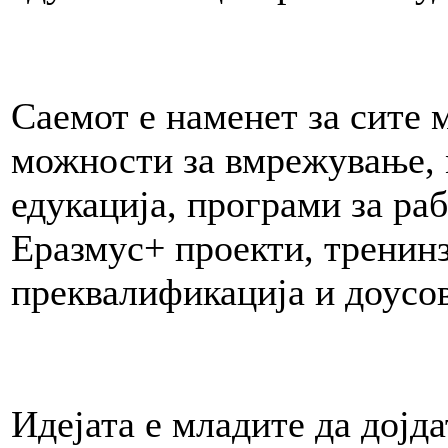
Саемот е наменет за сите м
можности за вмрежување, 
едукација, програми за ра
Еразмус+ проекти, тренин
преквалификациј
Идејата е младите да дојда