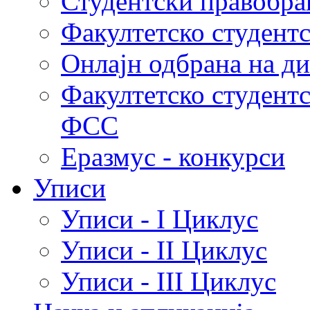
Студентски правобра
Факултетско студент
Онлајн одбрана на д
Факултетско студент
ФСС
Еразмус - конкурси
Уписи
Уписи - I Циклус
Уписи - II Циклус
Уписи - III Циклус