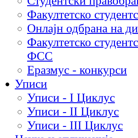
Студентски правобра
Факултетско студент
Онлајн одбрана на д
Факултетско студент
ФСС
Еразмус - конкурси
Уписи
Уписи - I Циклус
Уписи - II Циклус
Уписи - III Циклус