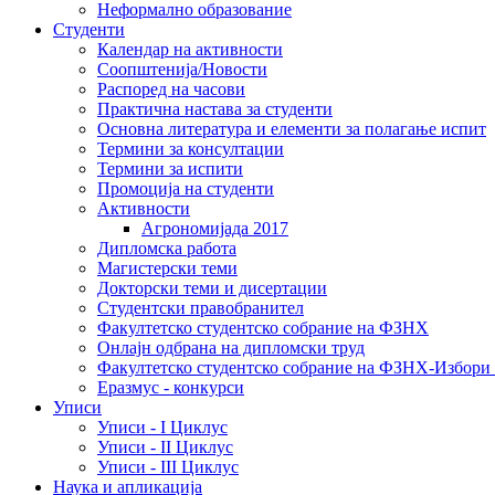
Неформално образование
Студенти
Календар на активности
Соопштенија/Новости
Распоред на часови
Практична настава за студенти
Основна литература и елементи за полагање испит
Термини за консултации
Термини за испити
Промоција на студенти
Активности
Агрономијада 2017
Дипломска работа
Магистерски теми
Докторски теми и дисертации
Студентски правобранител
Факултетско студентско собрание на ФЗНХ
Онлајн одбрана на дипломски труд
Факултетско студентско собрание на ФЗНХ-Избор
Еразмус - конкурси
Уписи
Уписи - I Циклус
Уписи - II Циклус
Уписи - III Циклус
Наука и апликација