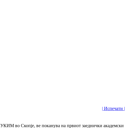
| Испечати |
на УКИМ во Скопје, ве поканува на првиот заеднички академски