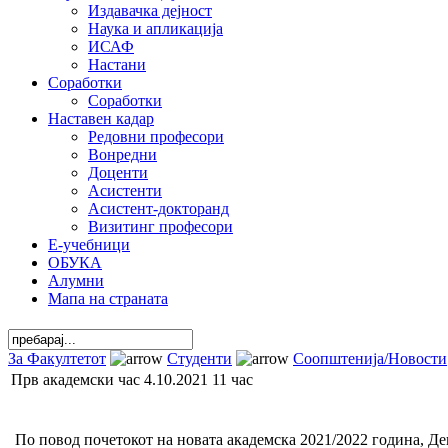
Издавачка дејност
Наука и апликација
ИСАФ
Настани
Соработки
Соработки
Наставен кадар
Редовни професори
Вонредни
Доценти
Асистенти
Асистент-докторанд
Визитинг професори
Е-учебници
ОБУКА
Алумни
Мапа на страната
За Факултетот
Студенти
Соопштенија/Новости
Прв академски час 4.10.2021 11 час
По повод почетокот на новата академска 2021/2022 година, Де