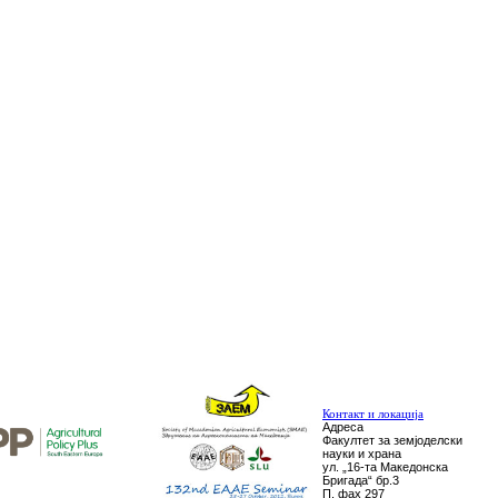
Контакт и локација
Адреса
Факултет за земјоделски
науки и храна
ул. „16-та Македонска
Бригада“ бр.3
П. фах 297