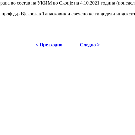
храна во состав на УКИМ во Скопје на 4.10.2021 година (понеделн
 проф.д-р Вјекослав Танасковиќ и свечено ќе ги додели индекси
< Претходно
Следно >