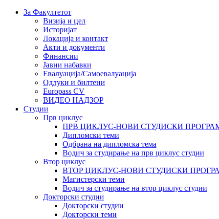
За Факултетот
Визија и цел
Историјат
Локација и контакт
Акти и документи
Финансии
Јавни набавки
Евалуација/Самоевалуација
Одлуки и билтени
Europass CV
ВИДЕО НАДЗОР
Студии
Прв циклус
ПРВ ЦИКЛУС-НОВИ СТУДИСКИ ПРОГРА
Дипломски теми
Одбрана на дипломска тема
Водич за студирање на прв циклус студии
Втор циклус
ВТОР ЦИКЛУС-НОВИ СТУДИСКИ ПРОГР
Магистерски теми
Водич за студирање на втор циклус студии
Докторски студии
Докторски студии
Докторски теми