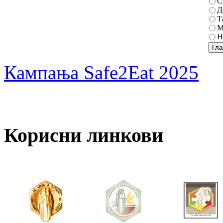
С
Д
Т
М
Н
Кампања Safe2Eat 2025
Корисни линкови