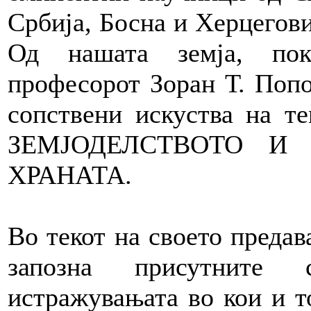
Србија, Босна и Херцегови
Од нашата земја, пок
професорот Зоран Т. Попо
сопствени искуства на
ЗЕМЈОДЕЛСТВОТО И 
ХРАНАТА.
Во текот на своето преда
запозна присутните 
истражувањата во кои и т