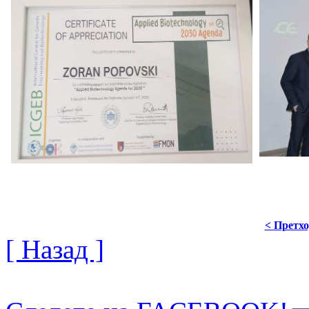
< Претх
[ Назад ]