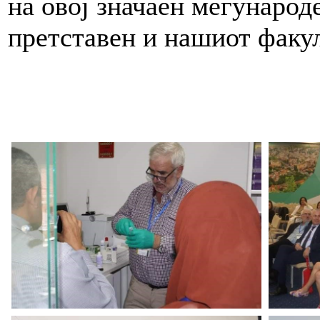
на овој значаен меѓународ
претставен и нашиот факул