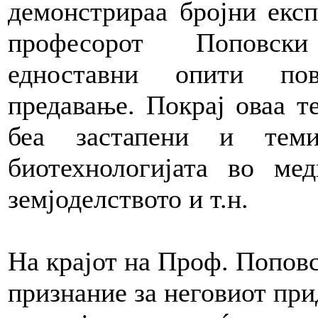
демонстрираа бројни експ
професорот Поповск
едноставни опити по
предавање. Покрај оваа т
беа застапени и тем
биотехнологијата во мед
земјоделството и т.н.
На крајот на Проф. Попов
признание за неговиот при