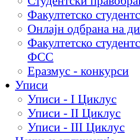
Студентски правобра
Факултетско студент
Онлајн одбрана на д
Факултетско студент
ФСС
Еразмус - конкурси
Уписи
Уписи - I Циклус
Уписи - II Циклус
Уписи - III Циклус