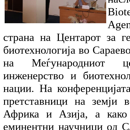
Bio
Age
страна на Центарот за г
биотехнологија во Сараево
на Меѓународниот ц
инженерство и биотехнол
нации. На конференцијата
претставници на земји в
Африка и Азија, а како 
еминентни научници од С