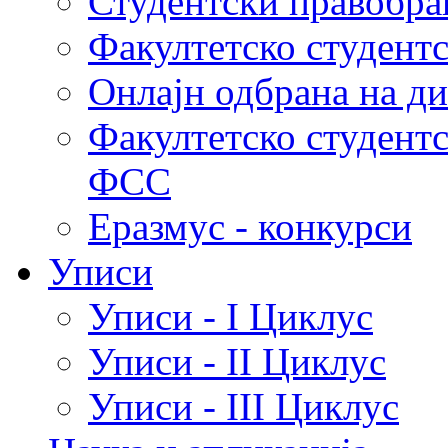
Студентски правобра
Факултетско студент
Онлајн одбрана на д
Факултетско студент
ФСС
Еразмус - конкурси
Уписи
Уписи - I Циклус
Уписи - II Циклус
Уписи - III Циклус