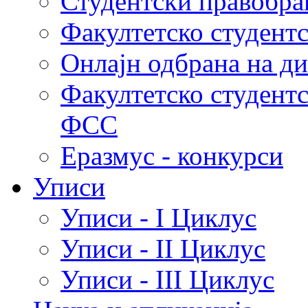
Студентски правобра
Факултетско студент
Онлајн одбрана на д
Факултетско студент
ФСС
Еразмус - конкурси
Уписи
Уписи - I Циклус
Уписи - II Циклус
Уписи - III Циклус