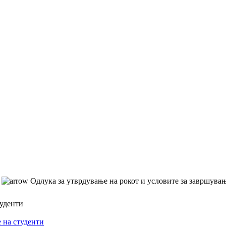
Одлука за утврдување на рокот и условите за завршува
туденти
 на студенти