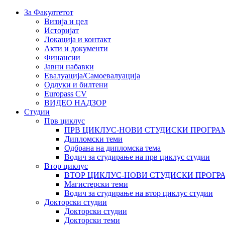
За Факултетот
Визија и цел
Историјат
Локација и контакт
Акти и документи
Финансии
Јавни набавки
Евалуација/Самоевалуација
Одлуки и билтени
Europass CV
ВИДЕО НАДЗОР
Студии
Прв циклус
ПРВ ЦИКЛУС-НОВИ СТУДИСКИ ПРОГРА
Дипломски теми
Одбрана на дипломска тема
Водич за студирање на прв циклус студии
Втор циклус
ВТОР ЦИКЛУС-НОВИ СТУДИСКИ ПРОГР
Магистерски теми
Водич за студирање на втор циклус студии
Докторски студии
Докторски студии
Докторски теми