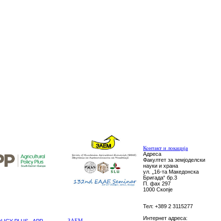
Контакт и локација
Адреса
Факултет за земјоделски
науки и храна
ул. „16-та Македонска
Бригада“ бр.3
П. фах 297
1000 Скопје
Тел: +389 2 3115277
Интернет адреса:
ICY PLUS - APP
ЗАЕМ