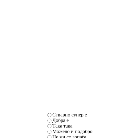
Стварно супер е
Добра е
Така така
Можело и подобро
Не ми се допаѓа