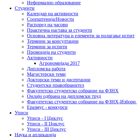
Неформално образование
Студенти
Календар на активности
Соопштенија/Новости
Распоред на часови
Практична настава за студенти
Основна литература и елементи за полагање испит
Термини за консултации
Термини за испити
Промоција на студенти
Активности
Агрономијада 2017
Дипломска работа
Магистерски теми
Докторски теми и дисертации
Студентски правобранител
Факултетско студентско собрание на ФЗНХ
Онлајн одбрана на дипломски труд
Факултетско студентско собрание на ФЗНХ-Избор
Еразмус - конкурси
Уписи
Уписи - I Циклус
Уписи - II Циклус
Уписи - III Циклус
Наука и апликација