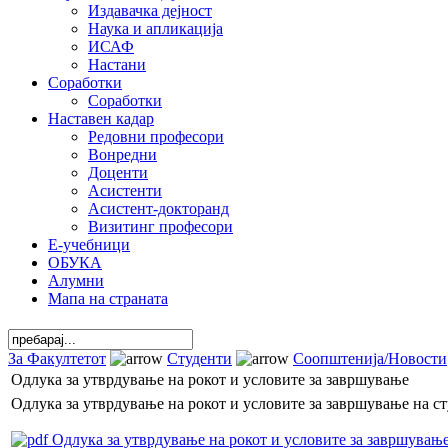
Издавачка дејност
Наука и апликација
ИСАФ
Настани
Соработки
Соработки
Наставен кадар
Редовни професори
Вонредни
Доценти
Асистенти
Асистент-докторанд
Визитинг професори
Е-учебници
ОБУКА
Алумни
Мапа на страната
За Факултетот
Студенти
Соопштенија/Новости
Одлука за утврдување на рокот и условите за завршување
Одлука за утврдување на рокот и условите за завршување на с
Одлука за утврдување на рокот и условите за завршување