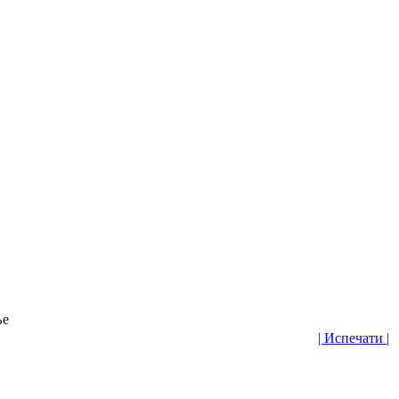
ње
| Испечати |