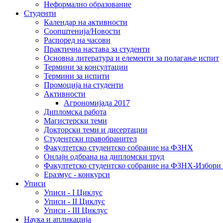
Неформално образование
Студенти
Календар на активности
Соопштенија/Новости
Распоред на часови
Практична настава за студенти
Основна литература и елементи за полагање испит
Термини за консултации
Термини за испити
Промоција на студенти
Активности
Агрономијада 2017
Дипломска работа
Магистерски теми
Докторски теми и дисертации
Студентски правобранител
Факултетско студентско собрание на ФЗНХ
Онлајн одбрана на дипломски труд
Факултетско студентско собрание на ФЗНХ-Избор
Еразмус - конкурси
Уписи
Уписи - I Циклус
Уписи - II Циклус
Уписи - III Циклус
Наука и апликација