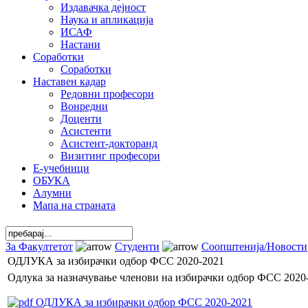
Издавачка дејност
Наука и апликација
ИСАФ
Настани
Соработки
Соработки
Наставен кадар
Редовни професори
Вонредни
Доценти
Асистенти
Асистент-докторанд
Визитинг професори
Е-учебници
ОБУКА
Алумни
Мапа на страната
За Факултетот
Студенти
Соопштенија/Новости
ОДЛУКА за избирачки одбор ФСС 2020-2021
Одлука за назначување членови на избирачки одбор ФСС 2020
ОДЛУКА за избирачки одбор ФСС 2020-2021