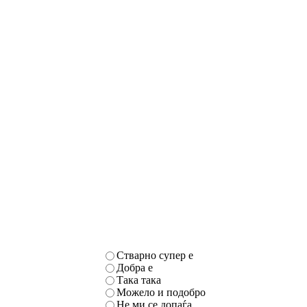
Стварно супер е
Добра е
Така така
Можело и подобро
Не ми се допаѓа