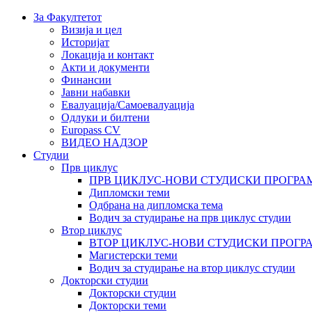
За Факултетот
Визија и цел
Историјат
Локација и контакт
Акти и документи
Финансии
Јавни набавки
Евалуација/Самоевалуација
Одлуки и билтени
Europass CV
ВИДЕО НАДЗОР
Студии
Прв циклус
ПРВ ЦИКЛУС-НОВИ СТУДИСКИ ПРОГРА
Дипломски теми
Одбрана на дипломска тема
Водич за студирање на прв циклус студии
Втор циклус
ВТОР ЦИКЛУС-НОВИ СТУДИСКИ ПРОГР
Магистерски теми
Водич за студирање на втор циклус студии
Докторски студии
Докторски студии
Докторски теми