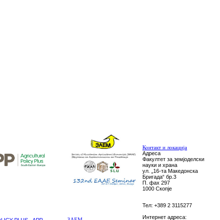
Контакт и локација
Адреса
Факултет за земјоделски
науки и храна
ул. „16-та Македонска
Бригада“ бр.3
П. фах 297
1000 Скопје
Тел: +389 2 3115277
Интернет адреса:
ICY PLUS - APP
ЗАЕМ