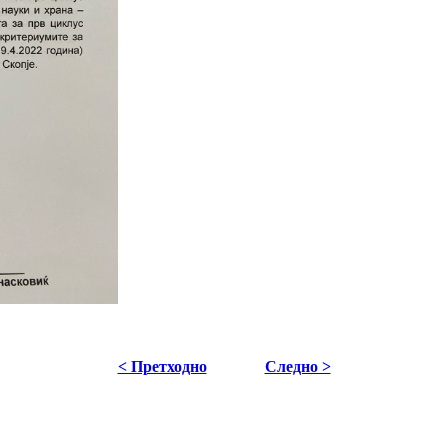
< Претходно
Следно >