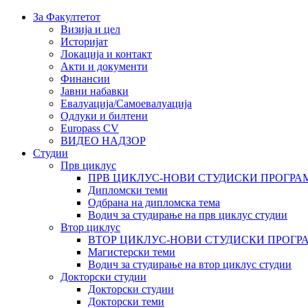
За Факултетот
Визија и цел
Историјат
Локација и контакт
Акти и документи
Финансии
Јавни набавки
Евалуација/Самоевалуација
Одлуки и билтени
Europass CV
ВИДЕО НАДЗОР
Студии
Прв циклус
ПРВ ЦИКЛУС-НОВИ СТУДИСКИ ПРОГРА
Дипломски теми
Одбрана на дипломска тема
Водич за студирање на прв циклус студии
Втор циклус
ВТОР ЦИКЛУС-НОВИ СТУДИСКИ ПРОГР
Магистерски теми
Водич за студирање на втор циклус студии
Докторски студии
Докторски студии
Докторски теми