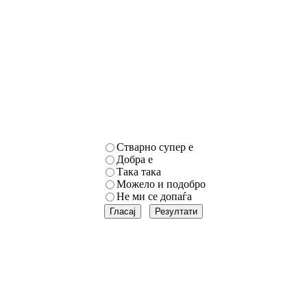
Стварно супер е
Добра е
Така така
Можело и подобро
Не ми се допаѓа