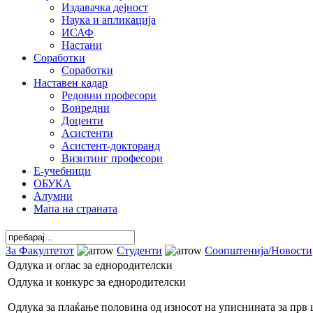
Издавачка дејност
Наука и апликација
ИСАФ
Настани
Соработки
Соработки
Наставен кадар
Редовни професори
Вонредни
Доценти
Асистенти
Асистент-докторанд
Визитинг професори
Е-учебници
ОБУКА
Алумни
Мапа на страната
За Факултетот
Студенти
Соопштенија/Новости
Одлука и оглас за еднородителски
Одлука и конкурс за еднородителски
Одлука за плаќање половина од износот на уписнината за прв ц