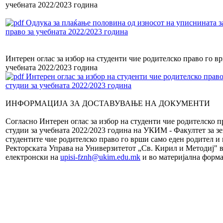
учебната 2022/2023 година
Одлука за плаќање половина од износот на уписнината за
право за учебната 2022/2023 година
Интерен оглас за избор на студенти чие родителско право го в
учебната 2022/2023 година
Интерен оглас за избор на студенти чие родителско право
студии за учебната 2022/2023 година
ИНФОРМАЦИЈА ЗА ДОСТАВУВАЊЕ НА ДОКУМЕНТИ
Согласно Интерен оглас за избор на студенти чие родителско п
студии за учебната 2022/2023 година на УКИМ - Факултет за зе
студентите чие родителско право го врши само еден родител и 
Ректорската Управа на Универзитетот „Св. Кирил и Методиј" во
електронски на
upisi-fznh@ukim.edu.mk
и во материјална форм