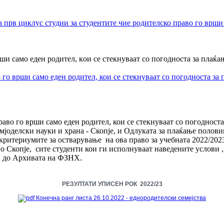
 прв циклус студии за студентите чие родителско право го врши
рши само еден родител, кои се стекнуваат со погодноста за плаќ
 го врши само еден родител, кои се стекнуваат со погодноста за
раво го врши само еден родител, кои се стекнуваат со погодност
мјоделски науки и храна - Скопје, и Одлуката за плаќање полови
критериумите за остварување на ова право за учебната 2022/2023
 Скопје, сите студенти кои ги исполнуваат наведените услови ,
а до Архивата на ФЗНХ.
РЕЗУЛТАТИ
УПИСЕН РОК 2022/23
Конечна ранг листа 26.10.2022 - еднородителски семејства