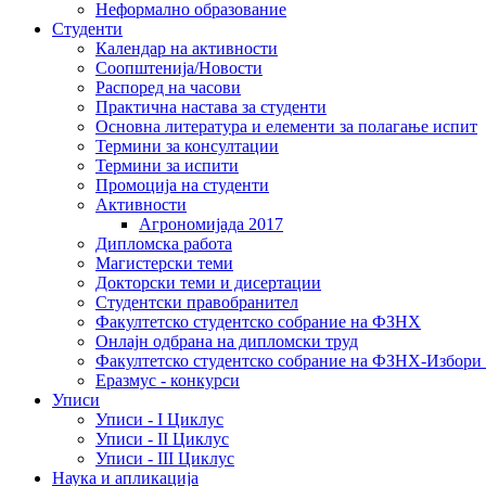
Неформално образование
Студенти
Календар на активности
Соопштенија/Новости
Распоред на часови
Практична настава за студенти
Основна литература и елементи за полагање испит
Термини за консултации
Термини за испити
Промоција на студенти
Активности
Агрономијада 2017
Дипломска работа
Магистерски теми
Докторски теми и дисертации
Студентски правобранител
Факултетско студентско собрание на ФЗНХ
Онлајн одбрана на дипломски труд
Факултетско студентско собрание на ФЗНХ-Избор
Еразмус - конкурси
Уписи
Уписи - I Циклус
Уписи - II Циклус
Уписи - III Циклус
Наука и апликација