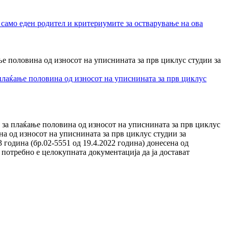
 само еден родител и критериумите за остварување на ова
ање половина од износот на уписнината за прв циклус студии за
 плаќање половина од износот на уписнината за прв циклус
а за плаќање половина од износот на уписнината за прв циклус
на од износот на уписнината за прв циклус студии за
 година (бр.02-5551 од 19.4.2022 година) донесена од
 потребно е целокупната документација да ја достават