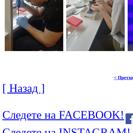
< Претх
[ Назад ]
Следете на FACEBOOK!
Следете на INSTAGRAM!