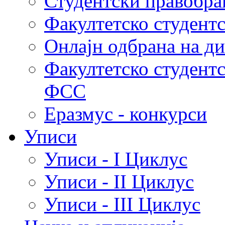
Студентски правобра
Факултетско студент
Онлајн одбрана на д
Факултетско студент
ФСС
Еразмус - конкурси
Уписи
Уписи - I Циклус
Уписи - II Циклус
Уписи - III Циклус