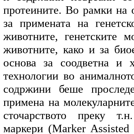
протеините. Во рамки на о
за примената на генетск
животните, генетските 
животните, како и за био
основа за соодветна и 
технологии во анималното
содржини беше прослед
примена на молекуларните
сточарството преку т.н
маркери (Marker Assisted