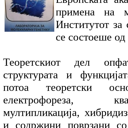
примена на 
Институтот за 
се состоеше од
Теоретскиот дел опф
структурата и функција
потоа теоретски осн
електрофореза, ква
мултипликација, хибридиз
и содржини поврзани со