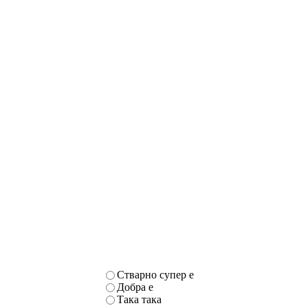
Стварно супер е
Добра е
Така така