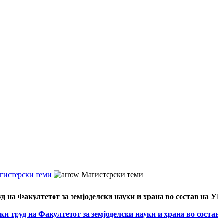
гистерски теми
Магистерски теми
уд на Факултетот за земјоделски науки и храна во состав на
ки труд на Факултетот за земјоделски науки и храна во сост