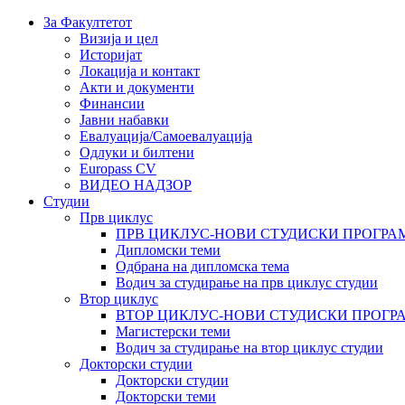
За Факултетот
Визија и цел
Историјат
Локација и контакт
Акти и документи
Финансии
Јавни набавки
Евалуација/Самоевалуација
Одлуки и билтени
Europass CV
ВИДЕО НАДЗОР
Студии
Прв циклус
ПРВ ЦИКЛУС-НОВИ СТУДИСКИ ПРОГРА
Дипломски теми
Одбрана на дипломска тема
Водич за студирање на прв циклус студии
Втор циклус
ВТОР ЦИКЛУС-НОВИ СТУДИСКИ ПРОГР
Магистерски теми
Водич за студирање на втор циклус студии
Докторски студии
Докторски студии
Докторски теми