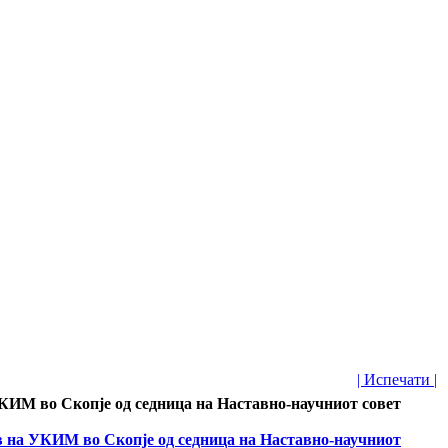
| Испечати |
 УКИМ во Скопје од седница на Наставно-научниот совет
ав на УКИМ во Скопје од седница на Наставно-научниот