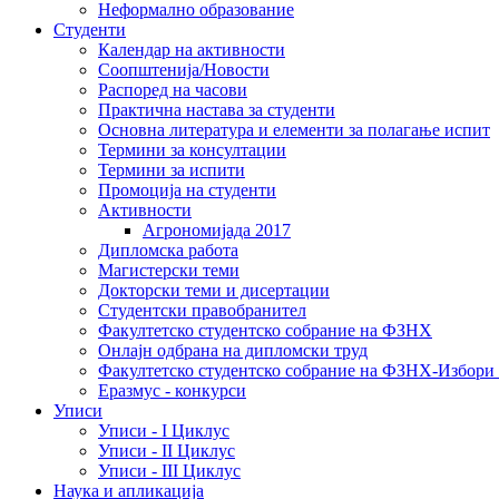
Неформално образование
Студенти
Календар на активности
Соопштенија/Новости
Распоред на часови
Практична настава за студенти
Основна литература и елементи за полагање испит
Термини за консултации
Термини за испити
Промоција на студенти
Активности
Агрономијада 2017
Дипломска работа
Магистерски теми
Докторски теми и дисертации
Студентски правобранител
Факултетско студентско собрание на ФЗНХ
Онлајн одбрана на дипломски труд
Факултетско студентско собрание на ФЗНХ-Избор
Еразмус - конкурси
Уписи
Уписи - I Циклус
Уписи - II Циклус
Уписи - III Циклус
Наука и апликација