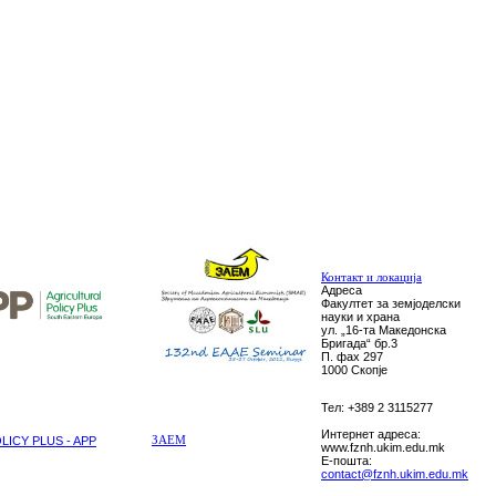
Контакт и локација
Адреса
Факултет за земјоделски
науки и храна
ул. „16-та Македонска
Бригада“ бр.3
П. фах 297
1000 Скопје
Тел: +389 2 3115277
Интернет адреса:
ICY PLUS - APP
ЗАЕМ
www.fznh.ukim.edu.mk
E-пошта:
contact@fznh.ukim.edu.mk