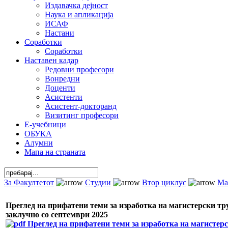
Издавачка дејност
Наука и апликација
ИСАФ
Настани
Соработки
Соработки
Наставен кадар
Редовни професори
Вонредни
Доценти
Асистенти
Асистент-докторанд
Визитинг професори
Е-учебници
ОБУКА
Алумни
Мапа на страната
За Факултетот
Студии
Втор циклус
Ма
Преглед на прифатени теми за изработка на магистерски тр
заклучно со септември 2025
Преглед на прифатени теми за изработка на магистерс