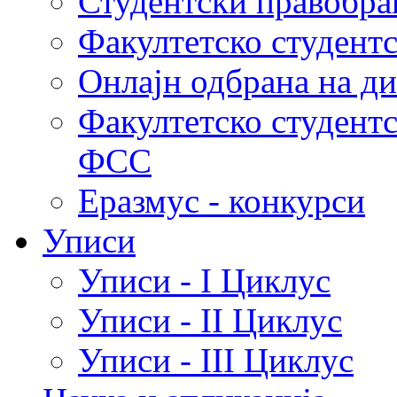
Студентски правобра
Факултетско студент
Онлајн одбрана на д
Факултетско студент
ФСС
Еразмус - конкурси
Уписи
Уписи - I Циклус
Уписи - II Циклус
Уписи - III Циклус