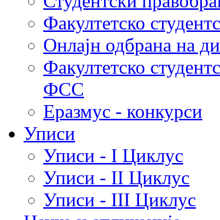
Студентски правобра
Факултетско студент
Онлајн одбрана на д
Факултетско студент
ФСС
Еразмус - конкурси
Уписи
Уписи - I Циклус
Уписи - II Циклус
Уписи - III Циклус