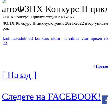
ФЗНХ Конкурс II цикл
ФЗНХ Конкурс II циклус студии 2021-2022
ФЗНХ Конкурс II циклус студии 2021-2022 втор уписен
рок
fznh_izvadok_od_konkurs_ukim__ii_ciklus_vtor_upisen_r
22
< Претх
[ Назад ]
Следете на FACEBOOK!