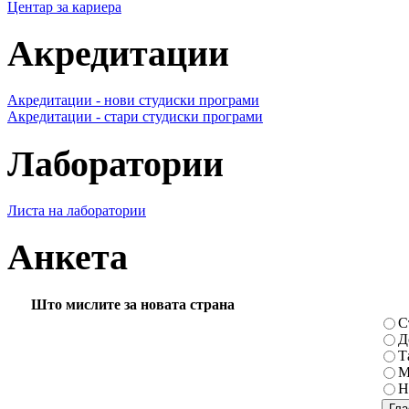
Центар за кариера
Акредитации
Акредитации - нови студиски програми
Акредитации - стари студиски програми
Лаборатории
Листа на лаборатории
Анкета
Што мислите за новата страна
С
Д
Т
М
Н