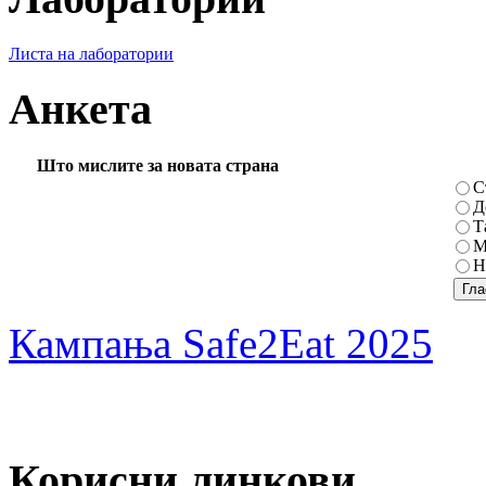
Листа на лаборатории
Анкета
Што мислите за новата страна
С
Д
Т
М
Н
Кампања Safe2Eat 2025
Корисни линкови