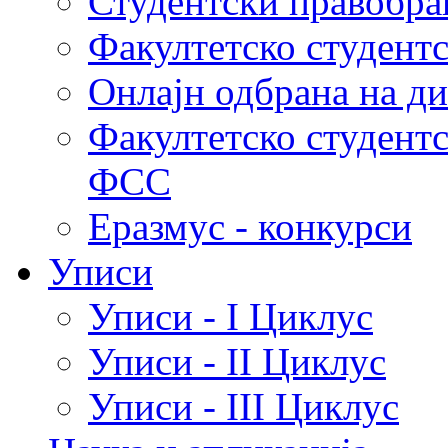
Студентски правобра
Факултетско студент
Онлајн одбрана на д
Факултетско студент
ФСС
Еразмус - конкурси
Уписи
Уписи - I Циклус
Уписи - II Циклус
Уписи - III Циклус