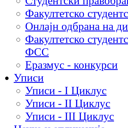
Студентски правобра
Факултетско студент
Онлајн одбрана на д
Факултетско студент
ФСС
Еразмус - конкурси
Уписи
Уписи - I Циклус
Уписи - II Циклус
Уписи - III Циклус