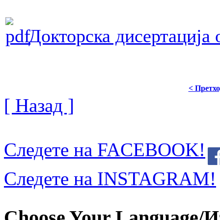
Докторска дисертација 
< Претх
[ Назад ]
Следете на FACEBOOK!
Следете на INSTAGRAM!
Choose Your Language/И