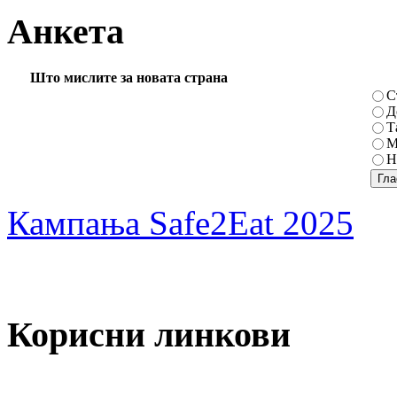
Анкета
Што мислите за новата страна
С
Д
Т
М
Н
Кампања Safe2Eat 2025
Корисни линкови