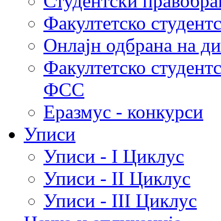
Студентски правобра
Факултетско студент
Онлајн одбрана на д
Факултетско студент
ФСС
Еразмус - конкурси
Уписи
Уписи - I Циклус
Уписи - II Циклус
Уписи - III Циклус