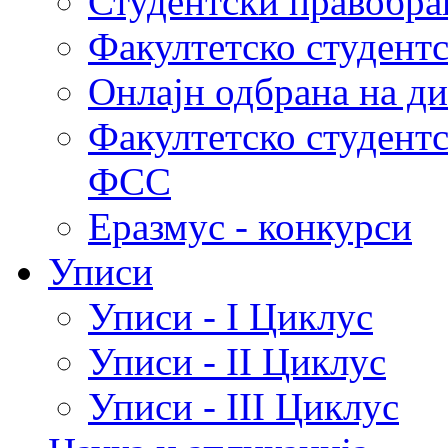
Студентски правобра
Факултетско студент
Онлајн одбрана на д
Факултетско студент
ФСС
Еразмус - конкурси
Уписи
Уписи - I Циклус
Уписи - II Циклус
Уписи - III Циклус