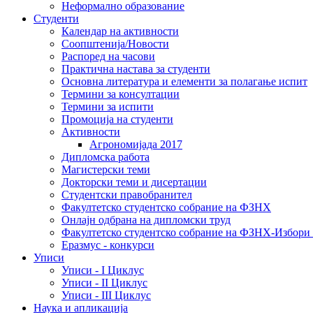
Неформално образование
Студенти
Календар на активности
Соопштенија/Новости
Распоред на часови
Практична настава за студенти
Основна литература и елементи за полагање испит
Термини за консултации
Термини за испити
Промоција на студенти
Активности
Агрономијада 2017
Дипломска работа
Магистерски теми
Докторски теми и дисертации
Студентски правобранител
Факултетско студентско собрание на ФЗНХ
Онлајн одбрана на дипломски труд
Факултетско студентско собрание на ФЗНХ-Избор
Еразмус - конкурси
Уписи
Уписи - I Циклус
Уписи - II Циклус
Уписи - III Циклус
Наука и апликација