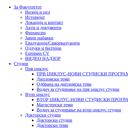
За Факултетот
Визија и цел
Историјат
Локација и контакт
Акти и документи
Финансии
Јавни набавки
Евалуација/Самоевалуација
Одлуки и билтени
Europass CV
ВИДЕО НАДЗОР
Студии
Прв циклус
ПРВ ЦИКЛУС-НОВИ СТУДИСКИ ПРОГРА
Дипломски теми
Одбрана на дипломска тема
Водич за студирање на прв циклус студии
Втор циклус
ВТОР ЦИКЛУС-НОВИ СТУДИСКИ ПРОГР
Магистерски теми
Водич за студирање на втор циклус студии
Докторски студии
Докторски студии
Докторски теми