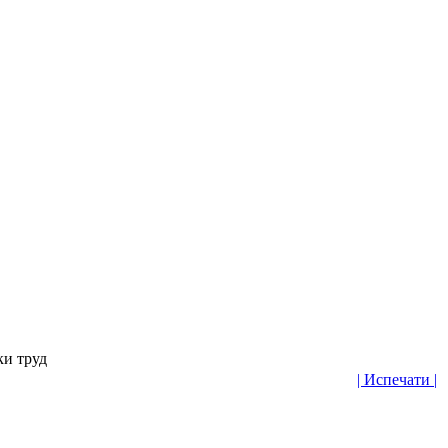
ки труд
| Испечати |