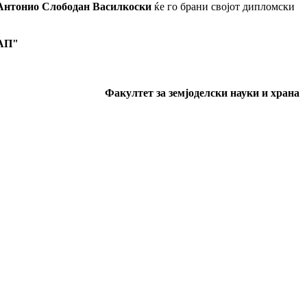
Антонио
Слободан
Василкоски
ќе го брани својот дипломски
АП
"
Факултет за земјоделски науки и храна