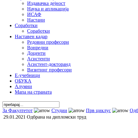
Издавачка дејност
Наука и апликација
ИСАФ
Настани
Соработки
Соработки
Наставен кадар
Редовни професори
Вонредни
Доценти
Асистенти
Асистент-докторанд
Визитинг професори
Е-учебници
ОБУКА
Алумни
Мапа на страната
За Факултетот
Студии
Прв циклус
Одб
29.01.2021 Одбрана на дипломски труд