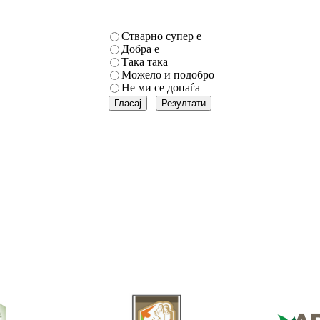
Стварно супер е
Добра е
Така така
Можело и подобро
Не ми се допаѓа