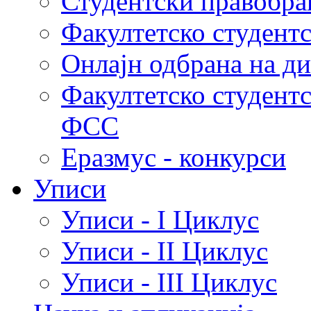
Студентски правобра
Факултетско студент
Онлајн одбрана на д
Факултетско студент
ФСС
Еразмус - конкурси
Уписи
Уписи - I Циклус
Уписи - II Циклус
Уписи - III Циклус