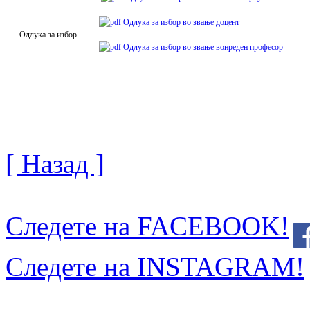
Одлука за избор во звање доцент
Одлука за избор
Одлука за избор во звање вонреден професор
[ Назад ]
Следете на FACEBOOK!
Следете на INSTAGRAM!