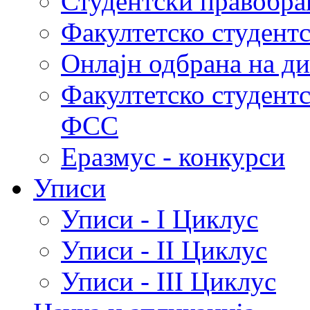
Студентски правобра
Факултетско студент
Онлајн одбрана на д
Факултетско студент
ФСС
Еразмус - конкурси
Уписи
Уписи - I Циклус
Уписи - II Циклус
Уписи - III Циклус