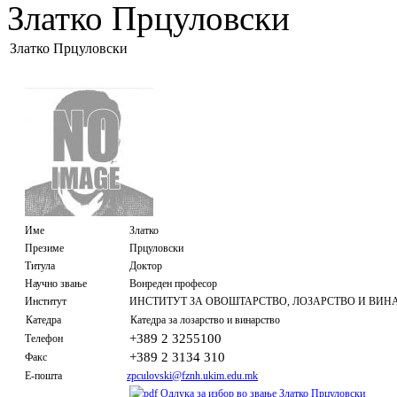
Златко Прцуловски
Златко Прцуловски
Име
Златко
Презиме
Прцуловски
Титула
Доктор
Научно звање
Вонреден професор
Институт
ИНСТИТУТ ЗА ОВОШТАРСТВО, ЛОЗАРСТВО И ВИН
Катедра
Катедра за лозарство и винарство
+389 2 3255100
Телефон
+389 2 3134 310
Факс
Е-пошта
zpculovski@fznh.ukim.edu.mk
Одлука за избор во звање Златко Прцуловски