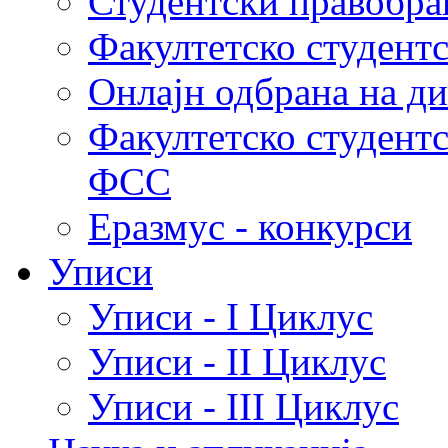
Студентски правобра
Факултетско студент
Онлајн одбрана на д
Факултетско студент
ФСС
Еразмус - конкурси
Уписи
Уписи - I Циклус
Уписи - II Циклус
Уписи - III Циклус