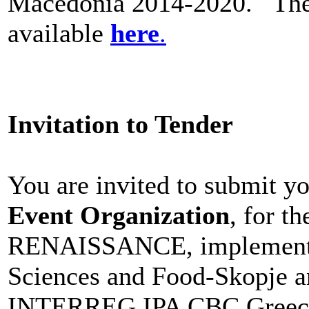
Macedonia 2014-2020. The 
available
here
.
Invitation to Tender
You are invited to submit y
Event Organization
, for t
RENAISSANCE, implemented 
Sciences and Food-Skopje 
INTERREG IPA CBC Greece-