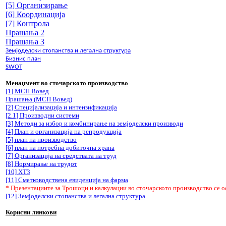
[5] Организирање
[6] Координација
[7] Контрола
Прашања 2
Прашања 3
Земјоделски стопанства и легална структура
Бизнис план
SWOT
Менаџмент во сточарското производство
[1] МСП Вовед
Прашања (МСП Вовед)
[2] Специјализација и интензификација
[2.1] Производни системи
[3] Методи за избор и комбинирање на земјоделски производи
[4] План и организација на репродукција
[5] план на производство
[6] план на потребна добиточна храна
[7] Организација на средствата на труд
[8] Нормирање на трудот
[10] ХТЗ
[11] Сметководствена евиденција на фарма
* Презентациите за Трошоци и калкулации во сточарското производство се 
[12] Земјоделски стопанства и легална структура
Корисни
линкови