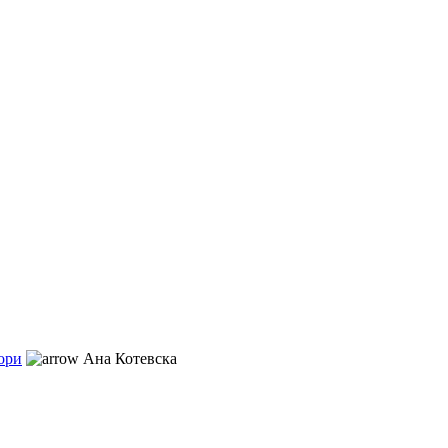
ори
Ана Котевска