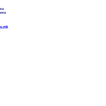
ка
ика
du.mk