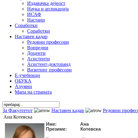
Издавачка дејност
Наука и апликација
ИСАФ
Настани
Соработки
Соработки
Наставен кадар
Редовни професори
Вонредни
Доценти
Асистенти
Асистент-докторанд
Визитинг професори
Е-учебници
ОБУКА
Алумни
Мапа на страната
За Факултетот
Наставен кадар
Редовни профес
Ана Котевска
Име: Ана
Презиме: Котевска