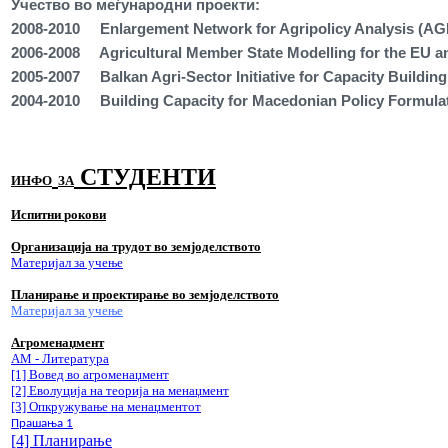
Учество во меѓународни проекти:
2008-2010
Enlargement Network for Agripolicy Analysis (A
2006-2008
Agricultural Member State Modelling for the EU
2005-2007
Balkan Agri-Sector Initiative for Capacity Buildin
2004-2010
Building Capacity for Macedonian Policy Formulat
СТУДЕНТИ
ИНФО
ЗА
Испитни
рокови
Организација
на
трудот
во
земјоделството
Материјал за учење
Планирање и
проектирање
во
земјоделствотo
Материјал за учење
Агроменаџмент
AM - Литература
[1] Вовед во агроменаџмент
[2] Еволуција на теорија на менаџмент
[3] Опкружување на менаџментот
Прашања 1
[4] Планирање