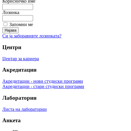
Корисничко име
Лозинка
Запомни ме
Си ја заборавивте лозинката?
Центри
Центар за кариера
Акредитации
Акредитации - нови студиски програми
Акредитации - стари студиски програми
Лаборатории
Листа на лаборатории
Анкета