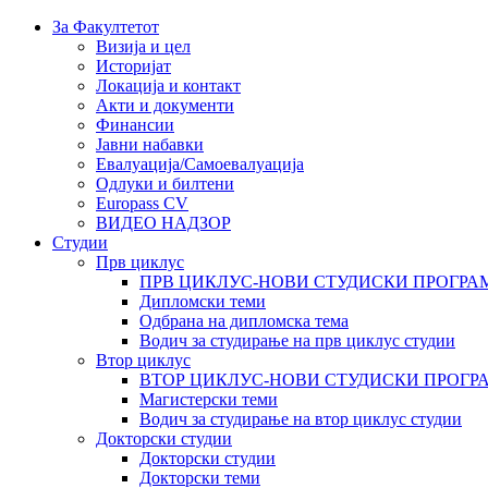
За Факултетот
Визија и цел
Историјат
Локација и контакт
Акти и документи
Финансии
Јавни набавки
Евалуација/Самоевалуација
Одлуки и билтени
Europass CV
ВИДЕО НАДЗОР
Студии
Прв циклус
ПРВ ЦИКЛУС-НОВИ СТУДИСКИ ПРОГРА
Дипломски теми
Одбрана на дипломска тема
Водич за студирање на прв циклус студии
Втор циклус
ВТОР ЦИКЛУС-НОВИ СТУДИСКИ ПРОГР
Магистерски теми
Водич за студирање на втор циклус студии
Докторски студии
Докторски студии
Докторски теми