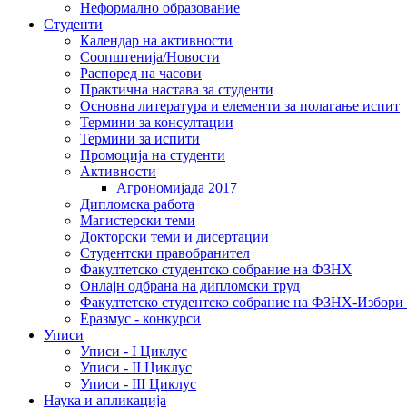
Неформално образование
Студенти
Календар на активности
Соопштенија/Новости
Распоред на часови
Практична настава за студенти
Основна литература и елементи за полагање испит
Термини за консултации
Термини за испити
Промоција на студенти
Активности
Агрономијада 2017
Дипломска работа
Магистерски теми
Докторски теми и дисертации
Студентски правобранител
Факултетско студентско собрание на ФЗНХ
Онлајн одбрана на дипломски труд
Факултетско студентско собрание на ФЗНХ-Избор
Еразмус - конкурси
Уписи
Уписи - I Циклус
Уписи - II Циклус
Уписи - III Циклус
Наука и апликација