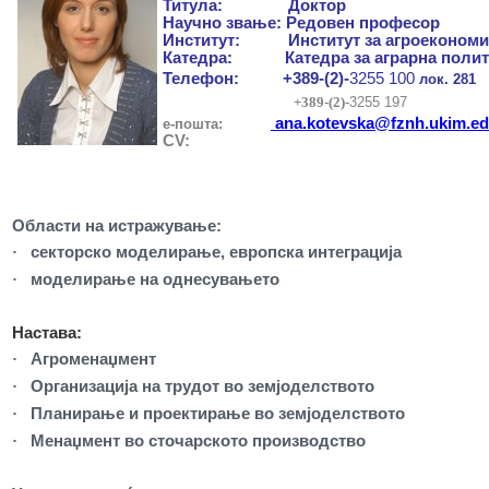
Титула: Доктор
Научно звање: Редовен професор
Институт: Институт за агроекономи
Катедра: Катедра за аграрна полит
3255 100
Телефон: +389-(2)-
лок. 281
+389-(2)-
3255 197
ana.kotevska@fznh.ukim.e
е-пошта:
CV:
Oбласти на истражување:
·
секторско моделирање, европска интеграција
·
моделирање на однесувањето
Настава:
·
Агроменаџмент
·
Организација на трудот во земјоделството
·
Планирање и проектирање во земјоделството
·
Менаџмент во сточарското производство