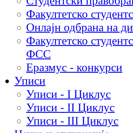
Студентски правобра
Факултетско студент
Онлајн одбрана на д
Факултетско студент
ФСС
Еразмус - конкурси
Уписи
Уписи - I Циклус
Уписи - II Циклус
Уписи - III Циклус